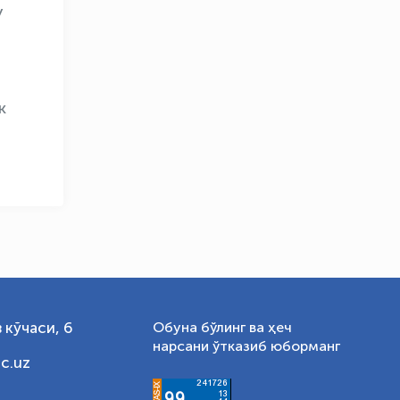
у
OLYMPCHIK AI - yordamchi
Онлайн · olympic.uz
к
 кўчаси, 6
Обуна бўлинг ва ҳеч
нарсани ўтказиб юборманг
c.uz