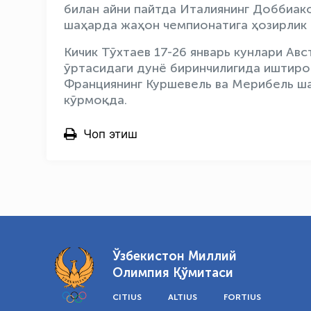
билан айни пайтда Италиянинг Доббиак
шаҳарда жаҳон чемпионатига ҳозирлик
Кичик Тўхтаев 17-26 январь кунлари Ав
ўртасидаги дунё биринчилигида иштиро
Франциянинг Куршевель ва Мерибель ш
кўрмоқда.
Чоп этиш
Ўзбекистон Миллий
Олимпия Қўмитаси
CITIUS
ALTIUS
FORTIUS