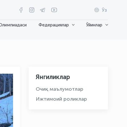
Ўз
Олимпиадаси
Федерациялар
Ўйинлар
Янгиликлар
Очиқ маълумотлар
Ижтимоий роликлар