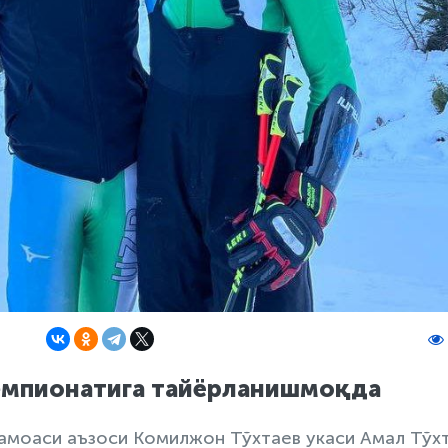
чемпионатига тайёрланишмоқда
жамоаси аъзоси Комилжон Тўхтаев укаси Амал Тўх