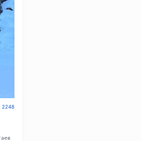
2248
таев