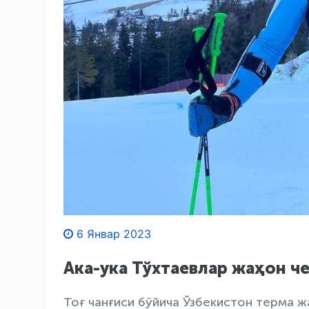
6 Январ 2023
Ака-ука Тўхтаевлар жаҳон 
Тоғ чанғиси бўйича Ўзбекистон терма 