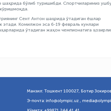
о шаҳрида бўлиб туришибди. Спортчиларимиз ушб
 кўришмоқда.
стриянинг Сент Антон шаҳрида ўтадиган ёшлар
к этади. Комилжон эса 6-19 февраль кунлари
аҳарларида ўтадиган жаҳон чемпионатига ҳозирли
Манзил: Тошкент 100027, Ботир Зокиров
Э-почта: info@olympic.uz ,
media@olympi
Қўмита: +99871 244 41 41