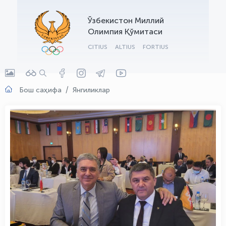
OLYMPCHIK AI - yordamchi
Ўзбекистон Миллий
Онлайн · olympic.uz
Олимпия Қўмитаси
CITIUS
ALTIUS
FORTIUS
Бош саҳифа
Янгиликлар