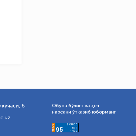
OLYMPCHIK AI - yordamchi
Онлайн · olympic.uz
 кўчаси, 6
Обуна бўлинг ва ҳеч
нарсани ўтказиб юборманг
c.uz