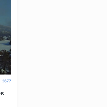
3677
ок