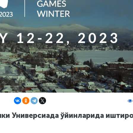
шки Универсиада ўйинларида иштир