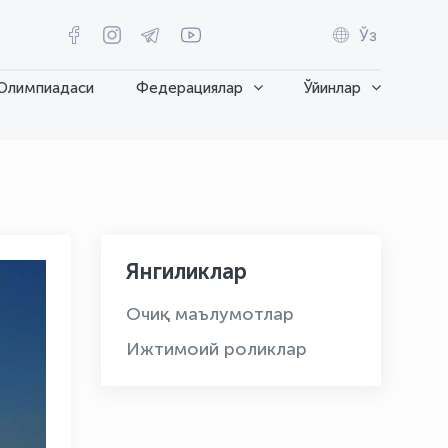
Ўз
Олимпиадаси
Федерациялар
Ўйинлар
Янгиликлар
Очиқ маълумотлар
Ижтимоий роликлар