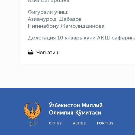
Азиз Сапарбаев
Фигурали учиш:
Азизмурод Шабазов
Нигинабону Жамолиддинова
Делегация 10 январь куни АҚШ сафариг
Чоп этиш
Ўзбекистон Миллий
Олимпия Қўмитаси
CITIUS
ALTIUS
FORTIUS