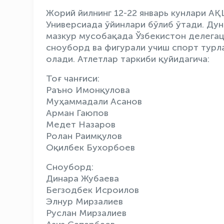
Жорий йилнинг 12-22 январь кунлари А
Универсиада ўйинлари бўлиб ўтади. Ду
мазкур мусобақада Ўзбекистон делегац
сноуборд ва фигурали учиш спорт турла
олади. Атлетлар таркиби қуйидагича:
Тоғ чанғиси:
Раъно Имонқулова
Муҳаммадали Асанов
Арман Гаюпов
Медет Назаров
Ролан Раимқулов
Оқилбек Бухорбоев
Сноуборд:
Динара Жубаева
Бегзодбек Исроилов
Элнур Мирзалиев
Руслан Мирзалиев