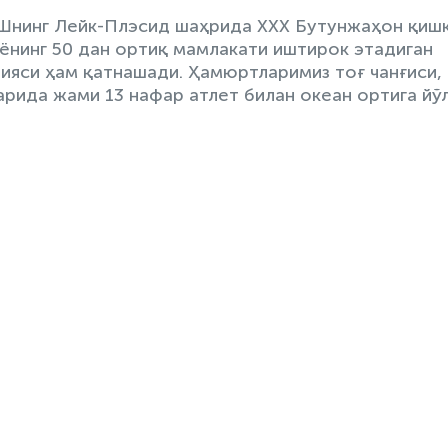
ҚШнинг Лейк-Плэсид шаҳрида ХХХ Бутунжаҳон қиш
нёнинг 50 дан ортиқ мамлакати иштирок этадиган
ияси ҳам қатнашади. Ҳамюртларимиз тоғ чанғиси,
рида жами 13 нафар атлет билан океан ортига йў