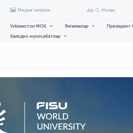
Медиа галерея
Излаш
Узбекистон МОҚ
Янгиликлар
Президент 
Халқаро муносабатлар