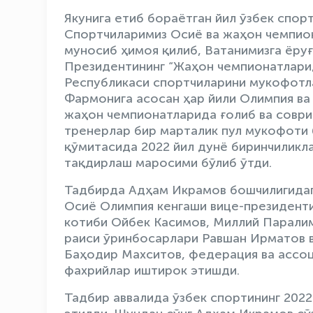
Якунига етиб бораётган йил ўзбек спор
Спортчиларимиз Осиё ва жаҳон чемпио
муносиб ҳимоя қилиб, Ватанимизга ёруғ
Президентининг “Жаҳон чемпионатлари
Республикаси спортчиларини мукофотл
Фармонига асосан ҳар йили Олимпия ва
жаҳон чемпионатларида ғолиб ва соври
тренерлар бир марталик пул мукофоти 
қўмитасида 2022 йил дунё биринчиликл
тақдирлаш маросими бўлиб ўтди.
Тадбирда Адҳам Икрамов бошчилигидаг
Осиё Олимпия кенгаши вице-президент
котиби Ойбек Касимов, Миллий Парали
раиси ўринбосарлари Равшан Ирматов в
Баҳодир Махситов, федерация ва ассоц
фахрийлар иштирок этишди.
Тадбир аввалида ўзбек спортининг 202