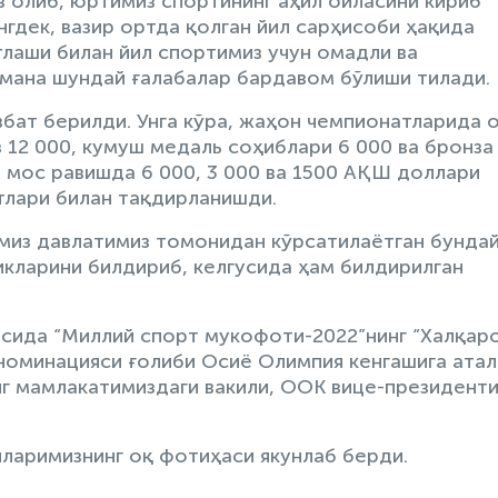
з олиб, юртимиз спортининг аҳил оиласини кириб
нгдек, вазир ортда қолган йил сарҳисоби ҳақида
тлаши билан йил спортимиз учун омадли ва
 мана шундай ғалабалар бардавом бўлиши тилади.
бат берилди. Унга кўра, жаҳон чемпионатларида 
 12 000, кумуш медаль соҳиблари 6 000 ва бронза
 мос равишда 6 000, 3 000 ва 1500 АҚШ доллари
тлари билан тақдирланишди.
имиз давлатимиз томонидан кўрсатилаётган бунда
икларини билдириб, келгусида ҳам билдирилган
сида “Миллий спорт мукофоти-2022”нинг “Халқар
 номинацияси ғолиби Осиё Олимпия кенгашига атал
г мамлакатимиздаги вакили, ООК вице-президент
йларимизнинг оқ фотиҳаси якунлаб берди.