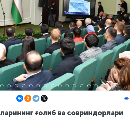
тларининг ғолиб ва совриндорлари