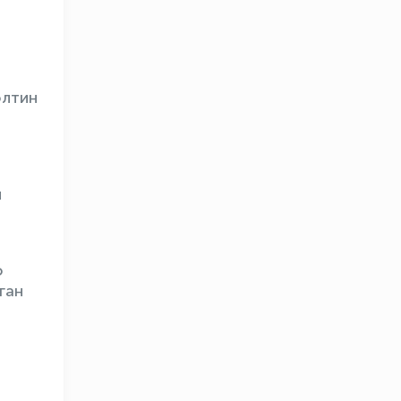
олтин
й
OLYMPCHIK AI - yordamchi
о
Онлайн · olympic.uz
ган
и