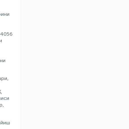
фини
-4056
и
ни
ри,
Қ
аиси
р,
ойиш