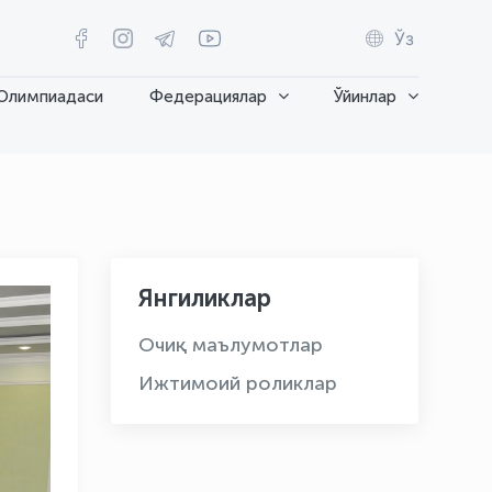
Ўз
Олимпиадаси
Федерациялар
Ўйинлар
Янгиликлар
Очиқ маълумотлар
Ижтимоий роликлар