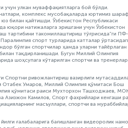
ти учун улкан муваффақиятларга бой бўлди.
натлари, комплекс мусобақаларда юртимиз шара
 юз билан қайтишди. Ўзбекистон Республикаси
да юқори натижаларга эришгани учун Ўзбекистон
аш тартибини такомиллаштириш тўғрисида”ги ПФ
 Паралимпия спорт турларида катталар ўртасидаг
ндор бўлган спортчилар ҳамда уларни тайёрлаган
билан тақдирланишади. Бугун Миллий Олимпия
арида шоҳсупага кўтарилган спортчи ва тренерлар
и Спортни ривожлантириш вазирлиги мутасаддила
и Отабек Умаров, Миллий Олимпия қўмитаси Бош
мпия қўмитаси раиси Мухторхон Ташходжаев, МО
а Азизжон Камилов, Спорт фахрийлари кенгаши р
иацияларнинг масъуллари, спортчи ва мураббийла
2 йилги ғалабаларига бағишланган видеоролик нам