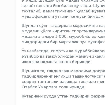
этилди. Шундан сўнг Адҳам Икрамов сў
келаётган янги йил билан қутлади. Шуни
тўхталиб, давлатимизнинг қўллаб-қувва
муваффақиятли ўтгани, келгуси йил ҳам
Шундан сўнг тақдирлаш маросимига нав
медални қўлга киритган спортчиларимиз
медали эгалари 3 000, мураббийлар ҳам
миқдоридаги бир марталик пул мукофо
Ўз навбатида, спортчи ва мураббийлар
эътибор ва ғамхўрликдан мамнун эканл
ишончни оқлашга ваъда беришди.
Шунингдек, тақдирлаш маросими доира
тадбирларнинг энг яхши ташкилотчиси”
соврин тантанали равишда ташкилотнин
Отабек Умаровга топширилди.
Кўтаринки руҳда ўтган тадбирни фахри