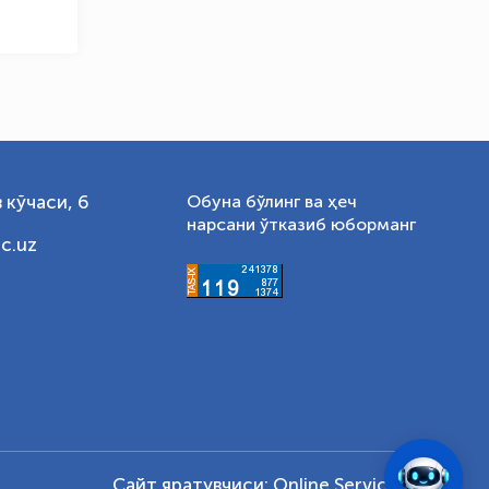
 кўчаси, 6
Обуна бўлинг ва ҳеч
нарсани ўтказиб юборманг
c.uz
Сайт яратувчиси:
Online Service