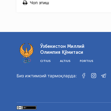
Чоп этиш
Ўзбекистон Миллий
Олимпия Қўмитаси
CITIUS
ALTIUS
FORTIUS
Биз ижтимоий тармоқларда: