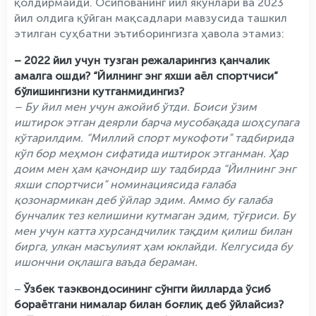
қолдирмайди. Осипованинг йил якунлари ва 2023
йил олдига қўйган мақсадлари мавзусида ташкил
этилган суҳбатни эътиборингизга ҳавола этамиз:
– 2022 йил учун тузган режаларингиз қанчалик
амалга ошди? “Йилнинг энг яхши аёл спортчиси”
бўлишингизни кутганмидингиз?
– Бу йил мен учун ажойиб ўтди. Боиси ўзим
иштирок этган деярли барча мусобақада шоҳсупага
кўтарилдим. “Миллий спорт мукофоти” тадбирида
кўп бор меҳмон сифатида иштирок этганман. Ҳар
доим мен ҳам қачондир шу тадбирда “Йилнинг энг
яхши спортчиси” номинациясида ғалаба
қозонармикан деб ўйлар эдим. Аммо бу ғалаба
бунчалик тез келишини кутмаган эдим, тўғриси. Бу
мен учун катта хурсандчилик тақдим қилиш билан
бирга, улкан масъулият ҳам юклайди. Келгусида бу
ишончни оқлашга ваъда бераман.
–
Ўзбек таэквондосининг сўнгги йилларда ўсиб
бораётгани нималар билан боғлиқ деб ўйлайсиз?