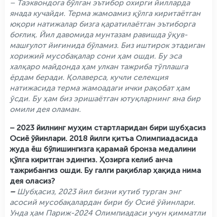
– Таэквондога бўлган эътибор охирги йилларда
янада кучайди. Терма жамоамиз қўлга киритаётган
юқори натижалар бизга қаратилаётган эътиборга
боғлиқ. Йил давомида мунтазам равишда ўқув-
машғулот йиғинида бўламиз. Биз иштирок этадиган
хорижий мусобақалар сони ҳам ошди. Бу эса
халқаро майдонда ҳам улкан тажриба тўплашга
ёрдам беради. Қолаверса, кучли селекция
натижасида терма жамоадаги ички рақобат ҳам
ўсди. Бу ҳам биз эришаётган ютуқларнинг яна бир
омили дея оламан.
– 2023 йилнинг муҳим стартларидан бири шубҳасиз
Осиё ўйинлари. 2018 йилги қитъа Олимпиадасида
жуда ёш бўлишингизга қарамай бронза медалини
қўлга киритган эдингиз. Ҳозирга келиб анча
тажрибангиз ошди. Бу галги рақиблар ҳақида нима
дея оласиз?
–
Шубҳасиз, 2023 йил бизни кутиб турган энг
асосий мусобақалардан бири бу Осиё ўйинлари.
Унда ҳам Париж-2024 Олимпиадаси учун қимматли