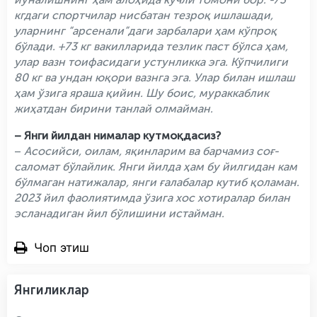
кгдаги спортчилар нисбатан тезроқ ишлашади,
уларнинг “арсенали”даги зарбалари ҳам кўпроқ
бўлади. +73 кг вакилларида тезлик паст бўлса ҳам,
улар вазн тоифасидаги устунликка эга. Кўпчилиги
80 кг ва ундан юқори вазнга эга. Улар билан ишлаш
ҳам ўзига яраша қийин. Шу боис, мураккаблик
жиҳатдан бирини танлай олмайман.
– Янги йилдан нималар кутмоқдасиз?
–
Асосийси, оилам, яқинларим ва барчамиз соғ-
саломат бўлайлик. Янги йилда ҳам бу йилгидан кам
бўлмаган натижалар, янги ғалабалар кутиб қоламан.
2023 йил фаолиятимда ўзига хос хотиралар билан
эсланадиган йил бўлишини истайман.
Чоп этиш
Янгиликлар