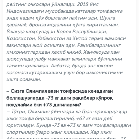
рейтинг очколари ўйналади. 2018 йил
Индонезиядаги мусобақада катталар тоифасига
энди қадам қўя бошлаган пайтим эди. Шунга
қарамай, бронза медалини қўлга киритганман.
Ўшанда шоҳсупадан Корея Республикаси,
Қозоғистон, Ўзбекистон ва Хитой терма жамоаси
вакиллари жой олишган эди. Рақибаларимнинг
имкониятларидан келиб чиқиб, Ханчжоуда ҳам
шоҳсупада ушбу мамлакат вакиллари бўлишини
тахмин қиляпман. Албатта, бунда энг юқори
поғонага кўтарилишим учун бор имкониятимни
ишга соламан.
– Сизга Олимпия вазн тоифасида кечадиган
беллашувларда -73 кг даги рақиблар кўпроқ
ноқулайми ёки +73 дагиларми?
– Тўғри, Олимпия ўйинлари ва Гран-приларда ҳар
икки тоифа бирлаштирилиб, +67 кг вазн деб
юритилади. Бунда -73 ва +73 кг вазн тоифаларидаги
спортчилар ўзаро жанг қилишади. Ҳар икки
йўналишнинг ҳам алоҳида кучли томони бор. -73