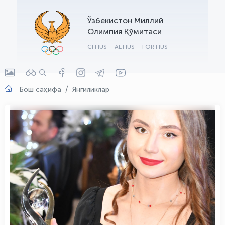
OLYMPCHIK AI - yordamchi
Ўзбекистон Миллий
Онлайн · olympic.uz
Олимпия Қўмитаси
CITIUS
ALTIUS
FORTIUS
Бош саҳифа
Янгиликлар