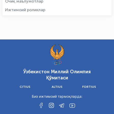
Очиқ маълумотлар
Ижтимоий роликлар
Ўзбекистон Миллий Олимпия
Қўмитаси
CITIUS
ALTIUS
FORTIUS
Биз ижтимоий тармоқларда: