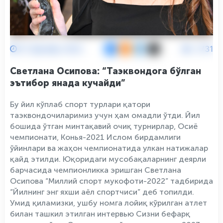
27 Декабр 2022
2731
Светлана Осипова: “Таэквондога бўлган
эътибор янада кучайди”
Бу йил кўплаб спорт турлари қатори
таэквондочиларимиз учун ҳам омадли ўтди. Йил
бошида ўтган минтақавий очиқ турнирлар, Осиё
чемпионати, Конья-2021 Ислом бирдамлиги
ўйинлари ва жаҳон чемпионатида улкан натижалар
қайд этилди. Юқоридаги мусобақаларнинг деярли
барчасида чемпионликка эришган Светлана
Осипова “Миллий спорт мукофоти-2022” тадбирида
“Йилнинг энг яхши аёл спортчиси” деб топилди.
Умид қиламизки, ушбу номга лойиқ кўрилган атлет
билан ташкил этилган интервью Сизни бефарқ