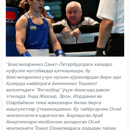
“
Боксчиларимиз Санкт-Петербургдаги халқаро
нуфузли мусобақада қатнашишди, бу
боксчиларимиз учун муҳим кўриклардан бири эди.
Ҳозирда навбатдаги йиғинимиз Тошкент
вилоятидаги “Янгиобод” ўқув-базасида давом
этмоқда. Унда Жазоир, Эрон, Иордания ва
Озарбайжон тема жамоалари билан бирга
машғулотлар ўтказмоқдамиз. Бу тайёргарлик Осиё
чемпионатига қаратилган. Бирлашган Араб
Амирликлари мезбонлик қиладиган Осиё
чемпионати Токио Олимпиадаси олдидан терма