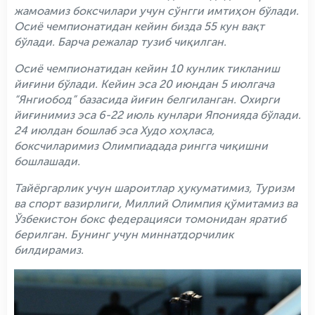
жамоамиз боксчилари учун сўнгги имтиҳон бўлади.
Осиё чемпионатидан кейин бизда 55 кун вақт
бўлади. Барча режалар тузиб чиқилган.
Осиё чемпионатидан кейин 10 кунлик тикланиш
йиғини бўлади. Кейин эса 20 июндан 5 июлгача
“Янгиобод” базасида йиғин белгиланган. Охирги
йиғинимиз эса 6-22 июль кунлари Японияда бўлади.
24 июлдан бошлаб эса Худо хоҳласа,
боксчиларимиз Олимпиадада рингга чиқишни
бошлашади.
Тайёргарлик учун шароитлар ҳукуматимиз, Туризм
ва спорт вазирлиги, Миллий Олимпия қўмитамиз ва
Ўзбекистон бокс федерацияси томонидан яратиб
берилган. Бунинг учун миннатдорчилик
билдирамиз.