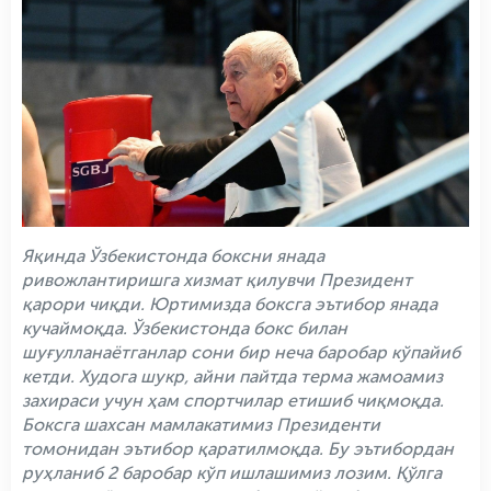
Яқинда Ўзбекистонда боксни янада
ривожлантиришга хизмат қилувчи Президент
қарори чиқди. Юртимизда боксга эътибор янада
кучаймоқда. Ўзбекистонда бокс билан
шуғулланаётганлар сони бир неча баробар кўпайиб
кетди. Худога шукр, айни пайтда терма жамоамиз
захираси учун ҳам спортчилар етишиб чиқмоқда.
Боксга шахсан мамлакатимиз Президенти
томонидан эътибор қаратилмоқда. Бу эътибордан
руҳланиб 2 баробар кўп ишлашимиз лозим. Қўлга