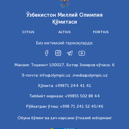
Ўзбекистон Миллий Олимпия
Қўмитаси
CITIUS
ALTIUS
FORTIUS
Биз ижтимоий тармоқларда:
Манзил: Тошкент 100027, Ботир Зокиров кўчаси, 6
Э-почта: info@olympic.uz ,
media@olympic.uz
Қўмита: +99871 244 41 41
Тиббиёт маркази: +99855 502 88 44
Рўйхатдан ўтиш: +998 71 241 52 45/46
Обуна бўлинг ва ҳеч нарсани ўтказиб юборманг