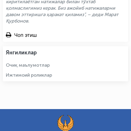
киритилаётган натижалар билан тўхтаб
қолмаслигимиз керак. Биз ажойиб натижаларни
давом эттиришга ҳаракат қиламиз”
, – деди Марат
Қурбонов.
Чоп этиш
Янгиликлар
Очиқ маълумотлар
Ижтимоий роликлар