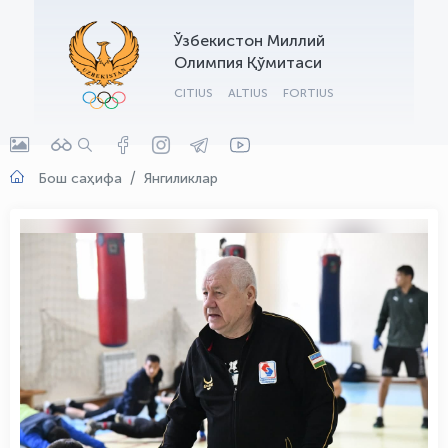
OLYMPCHIK AI - yordamchi
Ўзбекистон Миллий
Онлайн · olympic.uz
Олимпия Қўмитаси
CITIUS
ALTIUS
FORTIUS
Бош саҳифа
Янгиликлар