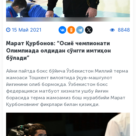
15 Май 2021
8848
Марат Қурбонов: “Осиё чемпионати
Олимпиада олдидан сўнгги имтиҳон
бўлади”
Айни пайтда бокс бўйича Ўзбекистон Миллий терма
жамоаси Тошкент вилоятида ўқув-машғулот
йиғинини олиб бормоқда. Ўзбекистон бокс
федерацияси матбуот хизмати ушбу йиғин
борасида терма жамоамиз бош мураббийи Марат
Қурбоновнинг фикрлари билан қизиқди.