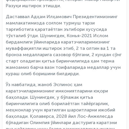
Разуқи иштирок этишди.
Даставвал Адҳам Илҳамович Президентимизнинг
мамлакатимизда соғлом турмуш тарзи
тарғиботига қаратаётган эътибори хусусида
тўхталиб ўтди. Шунингдек, Конья-2021 Ислом
бирдамлиги ўйинларида каратэчиларимизнинг
муваффақиятли иштирок этиб, 2 та олтин ва 1 та
бронза медалларига сазовор бўлгани, 2 кундан сўнг
старт оладиган қитъа биринчилигида ҳам терма
жамоамиз барча вазн тоифаларида медаллар учун
кураш олиб боришини билдирди.
Ўз навбатида, жаноб Эспинос ҳам
каратэчиларимизнинг имкониятларини юқори
баҳолади. Шунингдек, у бўлажак қитъа
биринчилигига олиб борилаётган тайёргарлик,
меҳмонлар учун яратилган шароитларни ижобий
баҳолади. Қолаверса, 2028 йил Лос-Анжелесда
бўладиган Олимпия ўйинлари дастурига каратэни
яна қайтариш учун ўзаро ҳамжиҳатликда ишлаш