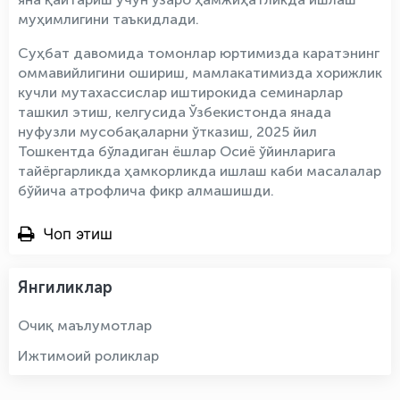
муҳимлигини таъкидлади.
Суҳбат давомида томонлар юртимизда каратэнинг
оммавийлигини ошириш, мамлакатимизда хорижлик
кучли мутахассислар иштирокида семинарлар
ташкил этиш, келгусида Ўзбекистонда янада
нуфузли мусобақаларни ўтказиш, 2025 йил
Тошкентда бўладиган ёшлар Осиё ўйинларига
тайёргарликда ҳамкорликда ишлаш каби масалалар
бўйича атрофлича фикр алмашишди.
Чоп этиш
Янгиликлар
Очиқ маълумотлар
Ижтимоий роликлар