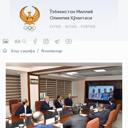
OLYMPCHIK AI - yordamchi
Ўзбекистон Миллий
Онлайн · olympic.uz
Олимпия Қўмитаси
CITIUS
ALTIUS
FORTIUS
Бош саҳифа
Янгиликлар