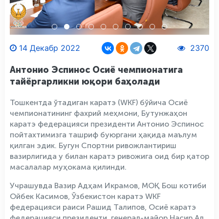
14 Декабр 2022
2370
Антонио Эспинос Осиё чемпионатига
тайёргарликни юқори баҳолади
Тошкентда ўтадиган каратэ (WKF) бўйича Осиё
чемпионатининг фахрий меҳмони, Бутунжаҳон
каратэ федерацияси президенти Антонио Эспинос
пойтахтимизга ташриф буюргани ҳақида маълум
қилган эдик. Бугун Спортни ривожлантириш
вазирлигида у билан каратэ ривожига оид бир қатор
масалалар муҳокама қилинди.
Учрашувда Вазир Адҳам Икрамов, МОҚ Бош котиби
Ойбек Касимов, Ўзбекистон каратэ WKF
федерацияси раиси Рашид Талипов, Осиё каратэ
федерацияси президенти, генерал-майор Насир Ал