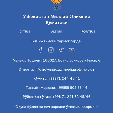
Ўзбекистон Миллий Олимпия
Қўмитаси
CITIUS
ALTIUS
FORTIUS
Биз ижтимоий тармоқларда:
Манзил: Тошкент 100027, Ботир Зокиров кўчаси, 6
Э-почта: info@olympic.uz ,
media@olympic.uz
Қўмита: +99871 244 41 41
Тиббиёт маркази: +99855 502 88 44
Рўйхатдан ўтиш: +998 71 241 52 45/46
Обуна бўлинг ва ҳеч нарсани ўтказиб юборманг