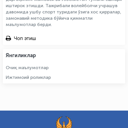
иштирок этишди. Тажрибали волейболчи учрашув
давомида ушбу спорт туридаги ўзига хос қирралар,
замонавий методика бўйича қимматли
маълумотлар берди.
Чоп этиш
Янгиликлар
Очиқ маълумотлар
Ижтимоий роликлар