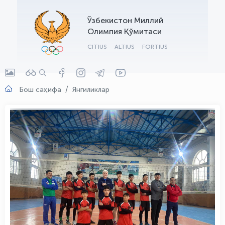
OLYMPCHIK AI - yordamchi
Ўзбекистон Миллий
Онлайн · olympic.uz
Олимпия Қўмитаси
CITIUS
ALTIUS
FORTIUS
Бош саҳифа
Янгиликлар