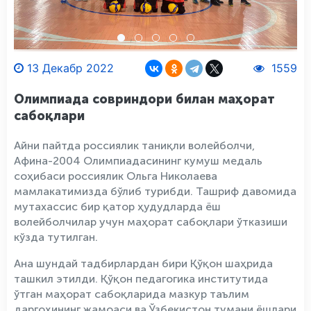
13 Декабр 2022
1559
Олимпиада совриндори билан маҳорат
сабоқлари
Айни пайтда россиялик таниқли волейболчи,
Афина-2004 Олимпиадасининг кумуш медаль
соҳибаси россиялик Ольга Николаева
мамлакатимизда бўлиб турибди. Ташриф давомида
мутахассис бир қатор ҳудудларда ёш
волейболчилар учун маҳорат сабоқлари ўтказиши
кўзда тутилган.
Ана шундай тадбирлардан бири Қўқон шаҳрида
ташкил этилди. Қўқон педагогика институтида
ўтган маҳорат сабоқларида мазкур таълим
даргоҳининг жамоаси ва Ўзбекистон тумани ёшлари