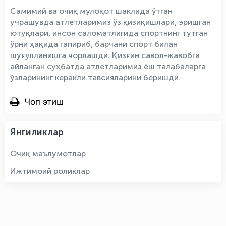
Самимий ва очиқ мулоқот шаклида ўтган
учрашувда атлетларимиз ўз қизиқишлари, эришган
ютуқлари, инсон саломатлигида спортнинг тутган
ўрни ҳақида гапириб, барчани спорт билан
шуғулланишга чорлашди. Қизғин савол-жавобга
айланган суҳбатда атлетларимиз ёш талабаларга
ўзларининг керакли тавсияларини беришди.
Чоп этиш
Янгиликлар
Очиқ маълумотлар
Ижтимоий роликлар