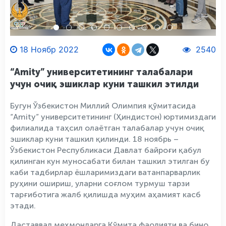
18 Ноябр 2022
2540
“Amity” университетининг талабалари
учун очиқ эшиклар куни ташкил этилди
Бугун Ўзбекистон Миллий Олимпия қўмитасида
“Amity” университетининг (Ҳиндистон) юртимиздаги
филиалида таҳсил олаётган талабалар учун очиқ
эшиклар куни ташкил қилинди. 18 ноябрь –
Ўзбекистон Республикаси Давлат байроғи қабул
қилинган кун муносабати билан ташкил этилган бу
каби тадбирлар ёшларимиздаги ватанпарварлик
руҳини ошириш, уларни соғлом турмуш тарзи
тарғиботига жалб қилишда муҳим аҳамият касб
этади.
Даставвал меҳмонларга Қўмита фаолияти ва бино