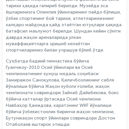
тарихи ҳақида гапириб берилди. Музейда эса
ёшларимизга Олимпия ўйинларининг пайдо бўлиши,
ўзбек спортининг бой тарихи, атлетларимизнинг
халқаро майдонда қайд этаётган ютуқлари ҳақида
батафсил маълумот берилди. Шундан кейин сўнгги
даврда жаҳон ареналарида улкан
муваффақиятларга эришиб келаётган
спортчиларимиз билан учрашув бўлиб ўтди.
Суҳбатда бадиий гимнастика бўйича
Гуанчжоу-2010 Осиё ўйинлари ва Осиё
чемпионатининг кумуш медаль соҳибаси
Замиражон Саноқулова, Қиличбозликнинг сабля
йўналиши бўйича Жаҳон кубоги ғолиби, жаҳон
чемпионати совриндори Зайнаб Дайибекова, бокс
бўйича катталар ўртасида Осиё чемпиони
Навбаҳор Ҳамидова, каратэнинг WKF йўналиши
бўйича ўзбекистонлик биринчи жаҳон чемпиони,
Бутунжаҳон спорт ўйинлари совриндори Достон
Отаболаев иштирок этишди.