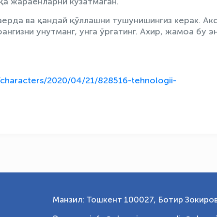
а жараёнларни кузатмаган.
ерда ва қандай қўллашни тушунишингиз керак. Ак
ангизни унутманг, унга ўргатинг. Ахир, жамоа бу э
/characters/2020/04/21/828516-tehnologii-
Манзил: Тошкент 100027, Ботир Зокиров