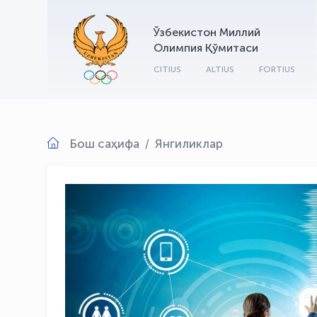
Ўзбекистон Миллий
Олимпия Қўмитаси
CITIUS
ALTIUS
FORTIUS
Бош саҳифа
Янгиликлар