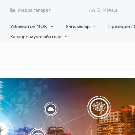
Медиа галерея
Излаш
Узбекистон МОҚ
Янгиликлар
Президент 
Халқаро муносабатлар