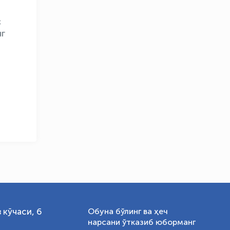
с
нг
OLYMPCHIK AI - yordamchi
Онлайн · olympic.uz
 кўчаси, 6
Обуна бўлинг ва ҳеч
нарсани ўтказиб юборманг