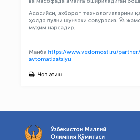
ва масофада амалга ошириладиган бошқ
Асосийси, ахборот технологияларини қа
ҳолда пулни шунчаки совурасиз. Ўз жамо
муҳим нарсадир.
Манба
https://www.vedomosti.ru/partner
avtomatizatsiyu
Чоп этиш
Ўзбекистон Миллий
Олимпия Қўмитаси