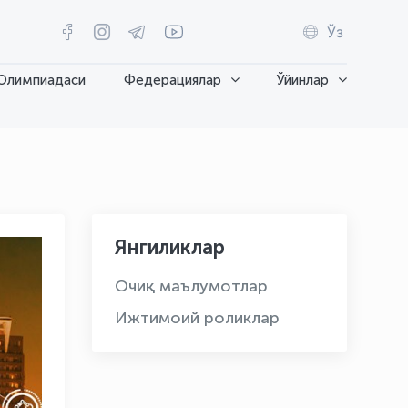
Ўз
Олимпиадаси
Федерациялар
Ўйинлар
Янгиликлар
Очиқ маълумотлар
Ижтимоий роликлар