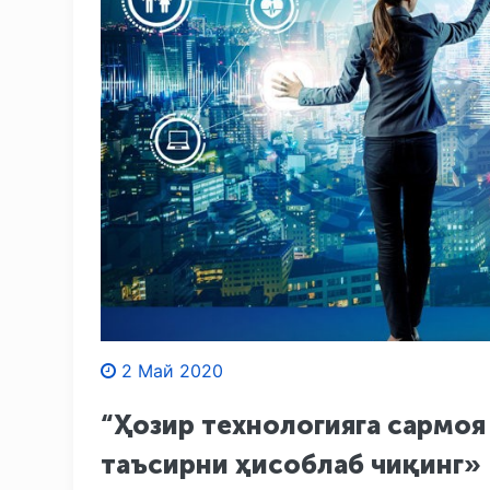
2 Май 2020
“Ҳозир технологияга сармоя
таъсирни ҳисоблаб чиқинг»