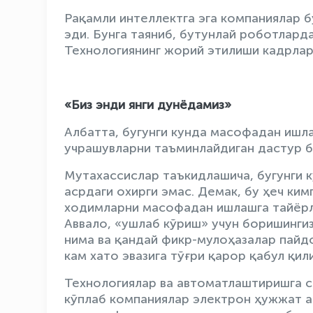
Рақамли интеллектга эга компаниялар б
эди. Бунга таяниб, бутунлай роботлард
Технологиянинг жорий этилиши кадрлар
«Биз энди янги дунёдамиз»
Албатта, бугунги кунда масофадан ишл
учрашувларни таъминлайдиган дастур б
Мутахассислар таъкидлашича, бугунги к
асрдаги охирги эмас. Демак, бу ҳеч ким
ходимларни масофадан ишлашга тайёрл
Аввало, «ушлаб кўриш» учун боришинги
нима ва қандай фикр-мулоҳазалар пайд
кам хато эвазига тўғри қарор қабул қил
Технологиялар ва автоматлаштиришга с
кўплаб компаниялар электрон ҳужжат 