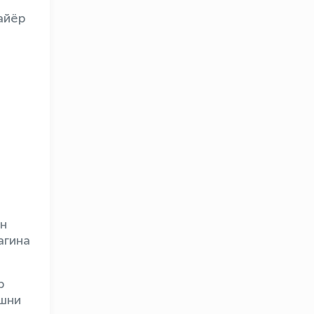
айёр
I
ан
агина
р
ашни