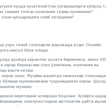
угунги кунда кузатилаётган ўзгаришларга кўпроқ т
ан ташкил топган компания тузиш мумкинми?
 сони қисқаришига олиб келадими?
аш учун талаб сезиларли даражада ўсди. Онлайн
унга мисол бўла олади.
унда дунёда карантин ҳолати биринчиси, аммо XX
га зарар бермаслик учун ўзингизни, компания ва
аш вақти келди.
з керак эмас. Муайян вазиятда мижозлар томонид
о бўлиши мумкинлигини тушунишингиз керак. Шунд
ишингиз мумкин.
армоя киритишни ҳозирдан бошланг. Ҳозирга қада
айланишини, маълумотларни автоматик қайта ишл