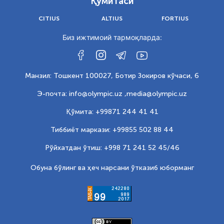
Қўмитаси
CITIUS
ALTIUS
FORTIUS
Биз ижтимоий тармоқларда:
Манзил: Тошкент 100027, Ботир Зокиров кўчаси, 6
Э-почта: info@olympic.uz ,
media@olympic.uz
Қўмита: +99871 244 41 41
Тиббиёт маркази: +99855 502 88 44
Рўйхатдан ўтиш: +998 71 241 52 45/46
Обуна бўлинг ва ҳеч нарсани ўтказиб юборманг