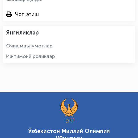
Чоп этиш
Янгиликлар
Очиқ маълумотлар
Ижтимоий роликлар
Ўзбекистон Миллий Олимпия