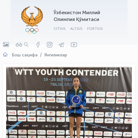
OLYMPCHIK AI - yordamchi
Ўзбекистон Миллий
Онлайн · olympic.uz
Олимпия Қўмитаси
CITIUS
ALTIUS
FORTIUS
Бош саҳифа
Янгиликлар