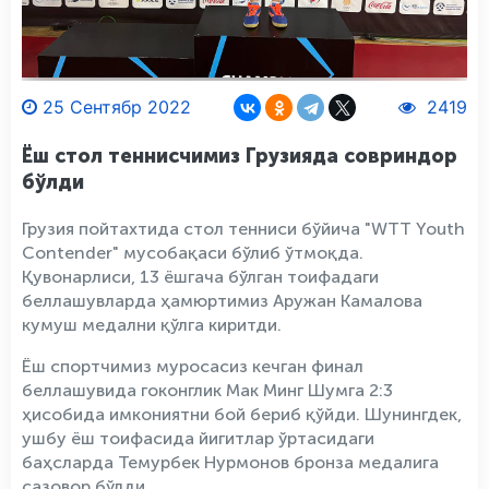
25 Сентябр 2022
2419
Ёш стол теннисчимиз Грузияда совриндор
бўлди
Грузия пойтахтида стол тенниси бўйича "WТТ Youth
Contender" мусобақаси бўлиб ўтмоқда.
Қувонарлиси, 13 ёшгача бўлган тоифадаги
беллашувларда ҳамюртимиз Аружан Камалова
кумуш медални қўлга киритди.
Ёш спортчимиз муросасиз кечган финал
беллашувида гоконглик Мак Минг Шумга 2:3
ҳисобида имкониятни бой бериб қўйди. Шунингдек,
ушбу ёш тоифасида йигитлар ўртасидаги
баҳсларда Темурбек Нурмонов бронза медалига
сазовор бўлди.