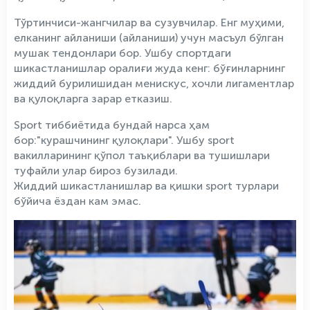
Тўртинчиси-жангчилар ва сузувчилар. Енг муҳими,
елканинг айланиши (айланиши) учун масъул бўлган
мушак тендонлари бор. Ушбу спортдаги
шикастланишлар оралиғи жуда кенг: бўғинларнинг
жиддий бурилишидан менискус, хочли лигаментлар
ва қулоқларга зарар етказиш.
Sport тиббиётида бундай нарса ҳам
бор:"курашчининг қулоқлари". Ушбу sport
вакилларининг қўпол таъқиблари ва тушишлари
туфайли улар бироз бузилади.
Жиддий шикастланишлар ва қишки sport турлари
бўйича ёздан кам эмас.