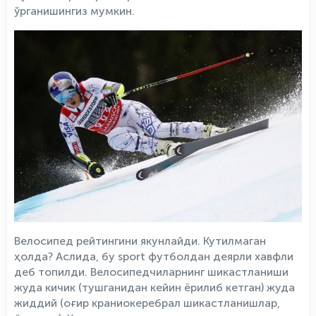
ўрганишингиз мумкин.
Велосипед рейтингини якунлайди. Кутилмаган
ҳолда? Аслида, бу sport футболдан деярли хавфли
деб топилди. Велосипедчиларнинг шикастланиши
жуда кичик (тушганидан кейин ёрилиб кетган) жуда
жиддий (оғир краниокеребрал шикастланишлар,