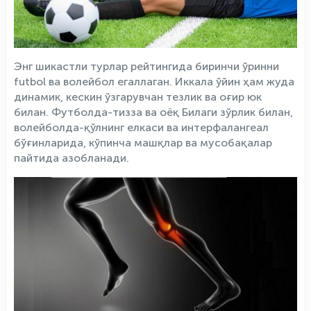
Энг шикастли турлар рейтингида биринчи ўринни
futbol ва волейбол егаллаган. Иккала ўйин ҳам жуда
динамик, кескин ўзгарувчан тезлик ва оғир юк
билан. Футболда-тизза ва оёқ Билаги зўрлик билан,
волейболда-қўлнинг елкаси ва интерфалангеал
бўғинларида, кўпинча машқлар ва мусобақалар
пайтида азобланади.