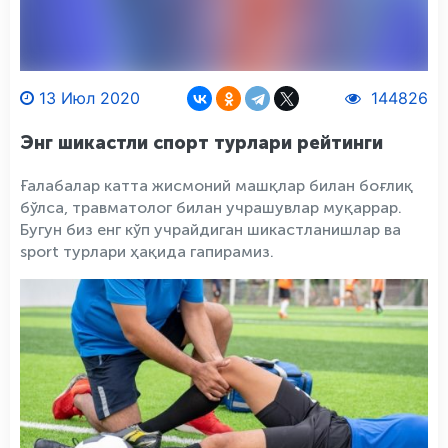
13 Июл 2020
144826
Энг шикастли спорт турлари рейтинги
Ғалабалар катта жисмоний машқлар билан боғлиқ
бўлса, травматолог билан учрашувлар муқаррар.
Бугун биз енг кўп учрайдиган шикастланишлар ва
sport турлари ҳақида гапирамиз.