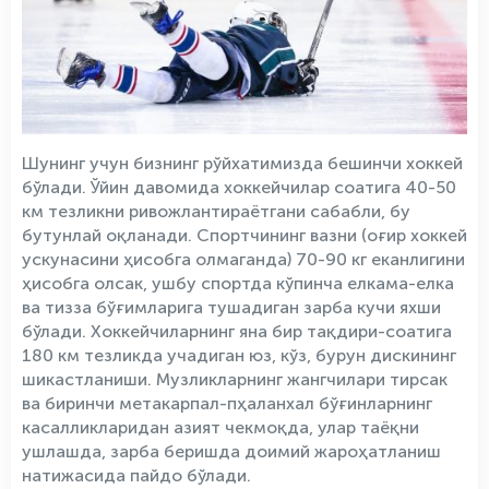
Шунинг учун бизнинг рўйхатимизда бешинчи хоккей
бўлади. Ўйин давомида хоккейчилар соатига 40-50
км тезликни ривожлантираётгани сабабли, бу
бутунлай оқланади. Спортчининг вазни (оғир хоккей
ускунасини ҳисобга олмаганда) 70-90 кг еканлигини
ҳисобга олсак, ушбу спортда кўпинча елкама-елка
ва тизза бўғимларига тушадиган зарба кучи яхши
бўлади. Хоккейчиларнинг яна бир тақдири-соатига
180 км тезликда учадиган юз, кўз, бурун дискининг
шикастланиши. Музликларнинг жангчилари тирсак
ва биринчи метакарпал-пҳаланхал бўғинларнинг
касалликларидан азият чекмоқда, улар таёқни
ушлашда, зарба беришда доимий жароҳатланиш
натижасида пайдо бўлади.