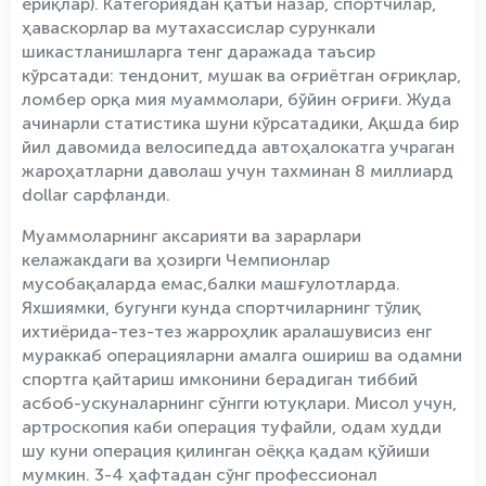
ёриқлар). Категориядан қатъи назар, спортчилар,
ҳаваскорлар ва мутахассислар сурункали
шикастланишларга тенг даражада таъсир
кўрсатади: тендонит, мушак ва оғриётган оғриқлар,
ломбер орқа мия муаммолари, бўйин оғриғи. Жуда
ачинарли статистика шуни кўрсатадики, Ақшда бир
йил давомида велосипедда автоҳалокатга учраган
жароҳатларни даволаш учун тахминан 8 миллиард
dollar сарфланди.
Муаммоларнинг аксарияти ва зарарлари
келажакдаги ва ҳозирги Чемпионлар
мусобақаларда емас,балки машғулотларда.
Яхшиямки, бугунги кунда спортчиларнинг тўлиқ
ихтиёрида-тез-тез жарроҳлик аралашувисиз енг
мураккаб операцияларни амалга ошириш ва одамни
спортга қайтариш имконини берадиган тиббий
асбоб-ускуналарнинг сўнгги ютуқлари. Мисол учун,
артроскопия каби операция туфайли, одам худди
шу куни операция қилинган оёққа қадам қўйиши
мумкин. 3-4 ҳафтадан сўнг профессионал