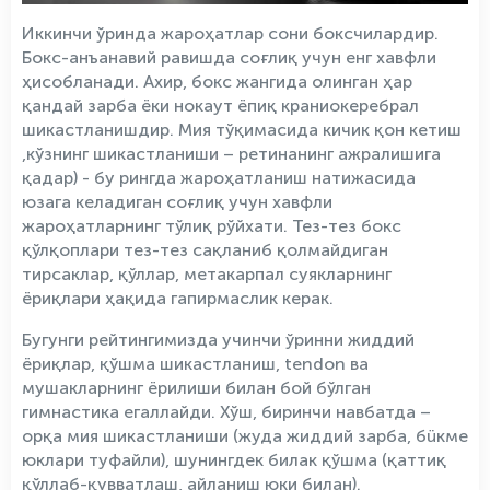
Иккинчи ўринда жароҳатлар сони боксчилардир.
Бокс-анъанавий равишда соғлиқ учун енг хавфли
ҳисобланади. Ахир, бокс жангида олинган ҳар
қандай зарба ёки нокаут ёпиқ краниокеребрал
шикастланишдир. Мия тўқимасида кичик қон кетиш
,кўзнинг шикастланиши – ретинанинг ажралишига
қадар) - бу рингда жароҳатланиш натижасида
юзага келадиган соғлиқ учун хавфли
жароҳатларнинг тўлиқ рўйхати. Тез-тез бокс
қўлқоплари тез-тез сақланиб қолмайдиган
тирсаклар, қўллар, метакарпал суякларнинг
ёриқлари ҳақида гапирмаслик керак.
Бугунги рейтингимизда учинчи ўринни жиддий
ёриқлар, қўшма шикастланиш, tendon ва
мушакларнинг ёрилиши билан бой бўлган
гимнастика егаллайди. Хўш, биринчи навбатда –
орқа мия шикастланиши (жуда жиддий зарба, бüкме
юклари туфайли), шунингдек билак қўшма (қаттиқ
қўллаб-қувватлаш, айланиш юки билан).