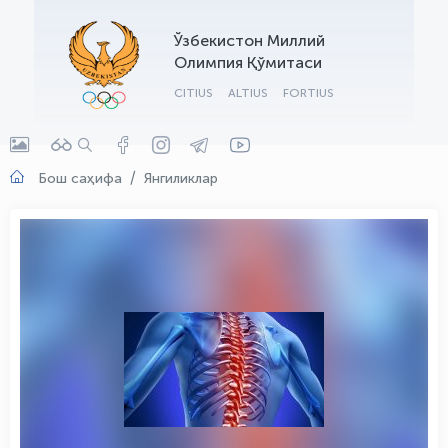
OLYMPCHIK AI - yordamchi
Ўзбекистон Миллий
Онлайн · olympic.uz
Олимпия Қўмитаси
CITIUS
ALTIUS
FORTIUS
Бош саҳифа
Янгиликлар