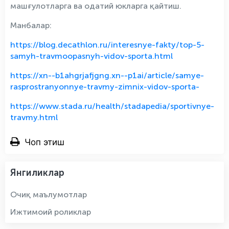
машғулотларга ва одатий юкларга қайтиш.
Манбалар:
https://blog.decathlon.ru/interesnye-fakty/top-5-
samyh-travmoopasnyh-vidov-sporta.html
https://xn--b1ahgrjafjgng.xn--p1ai/article/samye-
rasprostranyonnye-travmy-zimnix-vidov-sporta-
https://www.stada.ru/health/stadapedia/sportivnye-
travmy.html
Чоп этиш
Янгиликлар
Очиқ маълумотлар
Ижтимоий роликлар