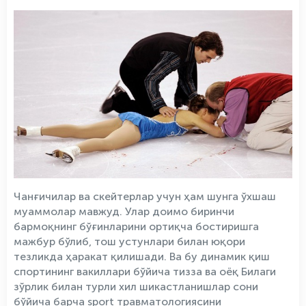
Чанғичилар ва скейтерлар учун ҳам шунга ўхшаш
муаммолар мавжуд. Улар доимо биринчи
бармоқнинг бўғинларини ортиқча бостиришга
мажбур бўлиб, тош устунлари билан юқори
тезликда ҳаракат қилишади. Ва бу динамик қиш
спортининг вакиллари бўйича тизза ва оёқ Билаги
зўрлик билан турли хил шикастланишлар сони
бўйича барча sport травматологиясини