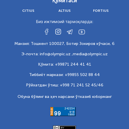
Қўмитаси
CITIUS
ALTIUS
FORTIUS
Биз ижтимоий тармоқларда:
Манзил: Тошкент 100027, Ботир Зокиров кўчаси, 6
Э-почта: info@olympic.uz ,
media@olympic.uz
Қўмита: +99871 244 41 41
Тиббиёт маркази: +99855 502 88 44
Рўйхатдан ўтиш: +998 71 241 52 45/46
Обуна бўлинг ва ҳеч нарсани ўтказиб юборманг