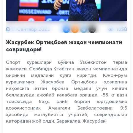
11 Сентябр 2022
1558
Жасурбек Ортиқбоев жаҳон чемпионати
совриндори!
Спорт курашлари бўйича Ўзбекистон терма
жамоаси Сербияда ўтаётган жаҳон чемпионатида
биринчи медалини қўлга киритди. Юнон-рум
курашчимиз Жасурбек Ортиқбоев ҳозиргина
ниҳоясига етган бронза медали учун кечган
беллашувда ажойиб ғалабага эришди. -55 кг вазн
тоифасида баҳс олиб борган юртдошимиз
қозоғистонлик Амангали Бекболатоевни 9:5
ҳисобида мағлубиятга учратиб, совриндорлар
қаторидан жой олди. Баракалла, Жасурбек!