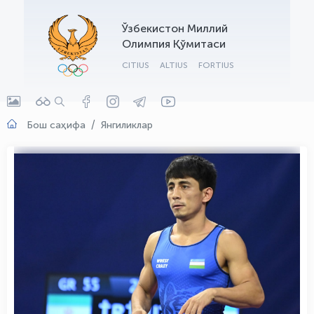
OLYMPCHIK AI - yordamchi
Ўзбекистон Миллий
Онлайн · olympic.uz
Олимпия Қўмитаси
CITIUS
ALTIUS
FORTIUS
Бош саҳифа
Янгиликлар