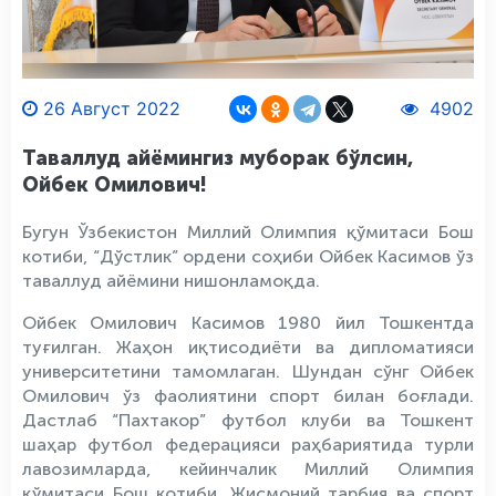
26 Август 2022
4902
Таваллуд айёмингиз муборак бўлсин,
Ойбек Омилович!
Бугун Ўзбекистон Миллий Олимпия қўмитаси Бош
котиби, “Дўстлик” ордени соҳиби Ойбек Касимов ўз
таваллуд айёмини нишонламоқда.
Ойбек Омилович Касимов 1980 йил Тошкентда
туғилган. Жаҳон иқтисодиёти ва дипломатияси
университетини тамомлаган. Шундан сўнг Ойбек
Омилович ўз фаолиятини спорт билан боғлади.
Дастлаб “Пахтакор” футбол клуби ва Тошкент
шаҳар футбол федерацияси раҳбариятида турли
лавозимларда, кейинчалик Миллий Олимпия
қўмитаси Бош котиби, Жисмоний тарбия ва спорт