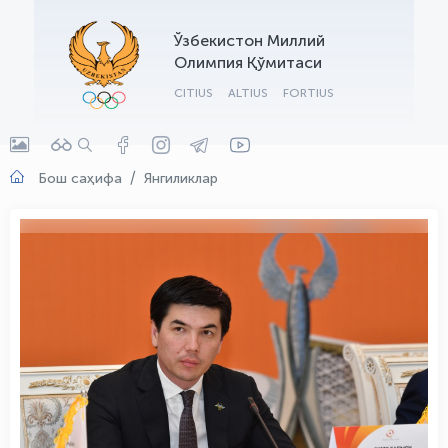
OLYMPCHIK AI - yordamchi
Ўзбекистон Миллий
Онлайн · olympic.uz
Олимпия Қўмитаси
CITIUS
ALTIUS
FORTIUS
Бош саҳифа
Янгиликлар