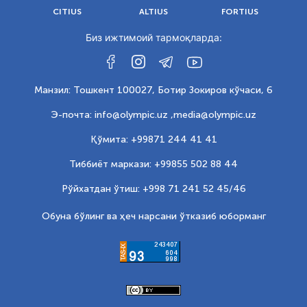
CITIUS
ALTIUS
FORTIUS
Биз ижтимоий тармоқларда:
Манзил: Тошкент 100027, Ботир Зокиров кўчаси, 6
Э-почта: info@olympic.uz ,
media@olympic.uz
Қўмита: +99871 244 41 41
Тиббиёт маркази: +99855 502 88 44
Рўйхатдан ўтиш: +998 71 241 52 45/46
Обуна бўлинг ва ҳеч нарсани ўтказиб юборманг