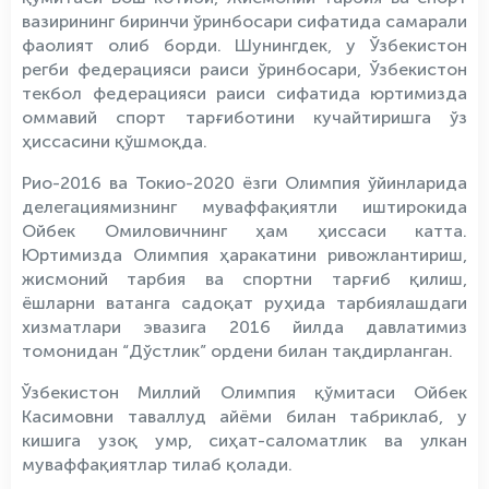
вазирининг биринчи ўринбосари сифатида самарали
фаолият олиб борди. Шунингдек, у Ўзбекистон
регби федерацияси раиси ўринбосари, Ўзбекистон
текбол федерацияси раиси сифатида юртимизда
оммавий спорт тарғиботини кучайтиришга ўз
ҳиссасини қўшмоқда.
Рио-2016 ва Токио-2020 ёзги Олимпия ўйинларида
делегациямизнинг муваффақиятли иштирокида
Ойбек Омиловичнинг ҳам ҳиссаси катта.
Юртимизда Олимпия ҳаракатини ривожлантириш,
жисмоний тарбия ва спортни тарғиб қилиш,
ёшларни ватанга садоқат руҳида тарбиялашдаги
хизматлари эвазига 2016 йилда давлатимиз
томонидан “Дўстлик” ордени билан тақдирланган.
Ўзбекистон Миллий Олимпия қўмитаси Ойбек
Касимовни таваллуд айёми билан табриклаб, у
кишига узоқ умр, сиҳат-саломатлик ва улкан
муваффақиятлар тилаб қолади.