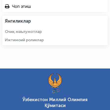
Чоп этиш
Янгиликлар
Очиқ маълумотлар
Ижтимоий роликлар
Ўзбекистон Миллий Олимпия
Қўмитаси