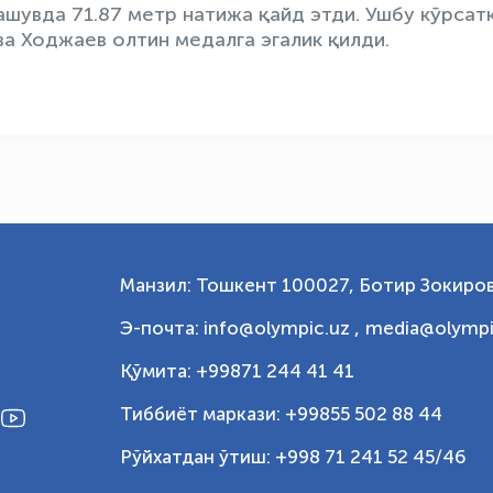
шувда 71.87 метр натижа қайд этди. Ушбу кўрсат
а Ходжаев олтин медалга эгалик қилди.
Манзил: Тошкент 100027, Ботир Зокиров
Э-почта: info@olympic.uz ,
media@olympi
Қўмита: +99871 244 41 41
Тиббиёт маркази: +99855 502 88 44
Рўйхатдан ўтиш: +998 71 241 52 45/46