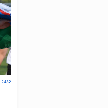
2432
OLYMPCHIK AI - yordamchi
Онлайн · olympic.uz