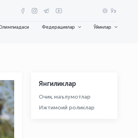
Ўз
Олимпиадаси
Федерациялар
Ўйинлар
Янгиликлар
Очиқ маълумотлар
Ижтимоий роликлар