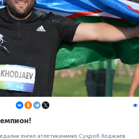
чемпион!
медални енгил атлетикачимиз Суҳроб Ходжаев