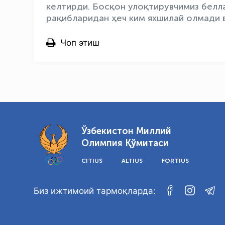
келтирди. Босқон улоқтирувчимиз белла
рақибларидан ҳеч ким яхшилай олмади в
Чоп этиш
Ўзбекистон Миллий
Олимпия Қўмитаси
CITIUS
ALTIUS
FORTIUS
Биз ижтимоий тармоқларда: