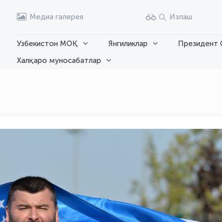
Медиа галерея
Излаш
Узбекистон МОҚ
Янгиликлар
Президент 
Халқаро муносабатлар