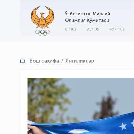
Ўзбекистон Миллий
Олимпия Қўмитаси
CITIUS
ALTIUS
FORTIUS
Бош саҳифа
Янгиликлар