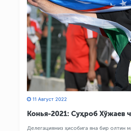
11 Август 2022
Конья-2021: Суҳроб Хўжаев 
Делегациямиз ҳисобига яна бир олтин 