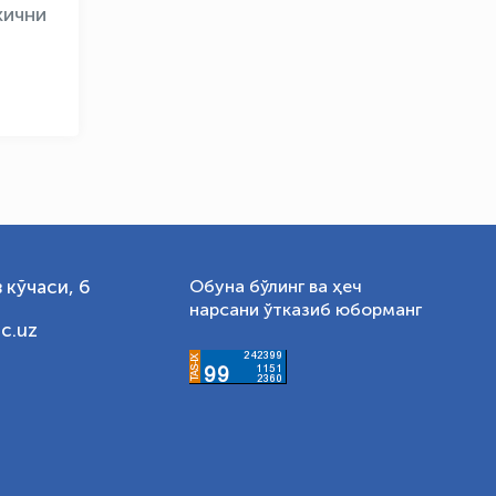
кични
 кўчаси, 6
Обуна бўлинг ва ҳеч
нарсани ўтказиб юборманг
c.uz