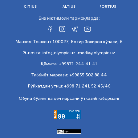
CITIUS
ALTIUS
FORTIUS
Биз ижтимоий тармоқларда:
Манзил: Тошкент 100027, Ботир Зокиров кўчаси, 6
Э-почта: info@olympic.uz ,
media@olympic.uz
Қўмита: +99871 244 41 41
Тиббиёт маркази: +99855 502 88 44
Рўйхатдан ўтиш: +998 71 241 52 45/46
Обуна бўлинг ва ҳеч нарсани ўтказиб юборманг