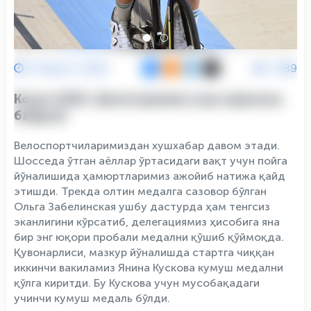
11 Август 2022
2189
Конья-2021: Делегациямиз учун қўшалоқ
байрам!
Велоспортчиларимиздан хушхабар давом этади.
Шосседа ўтган аёллар ўртасидаги вақт учун пойга
йўналишида ҳамюртларимиз ажойиб натижа қайд
этишди. Трекда олтин медалга сазовор бўлган
Ольга Забелинская ушбу дастурда ҳам тенгсиз
эканлигини кўрсатиб, делегациямиз ҳисобига яна
бир энг юқори пробали медални қўшиб қўймоқда.
Қувонарлиси, мазкур йўналишда стартга чиққан
иккинчи вакиламиз Янина Кускова кумуш медални
қўлга киритди. Бу Кускова учун мусобақадаги
учинчи кумуш медаль бўлди.