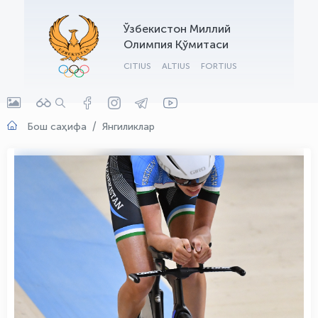
OLYMPCHIK AI - yordamchi
Ўзбекистон Миллий
Онлайн · olympic.uz
Олимпия Қўмитаси
CITIUS
ALTIUS
FORTIUS
Бош саҳифа
Янгиликлар