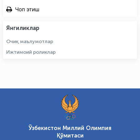
Чоп этиш
Янгиликлар
Очиқ маълумотлар
Ижтимоий роликлар
Ўзбекистон Миллий Олимпия
Қўмитаси