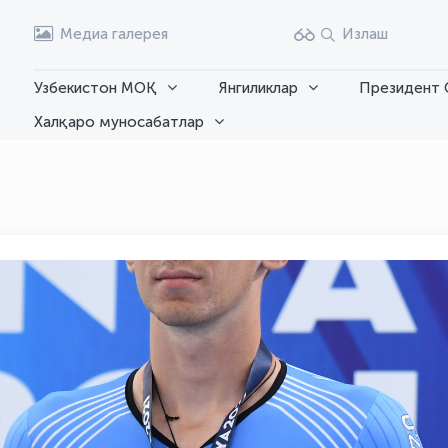
Медиа галерея
Излаш
Узбекистон МОҚ
Янгиликлар
Президент 
Халқаро муносабатлар