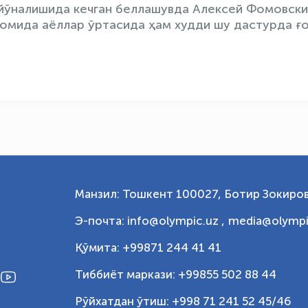
 йўналишида кечган беллашувда Алексей Фомовск
вомида аёллар ўртасида ҳам худди шу дастурда ғ
Манзил: Тошкент 100027, Ботир Зокиров
Э-почта: info@olympic.uz ,
media@olympi
Қўмита: +99871 244 41 41
Тиббиёт маркази: +99855 502 88 44
Рўйхатдан ўтиш: +998 71 241 52 45/46