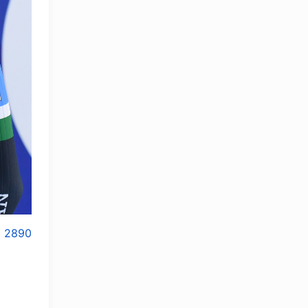
2890
OLYMPCHIK AI - yordamchi
Онлайн · olympic.uz