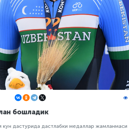
илан бошладик
и кун дастурида дастлабки медаллар жамланмаси