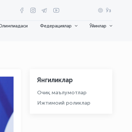
Ўз
Олимпиадаси
Федерациялар
Ўйинлар
Янгиликлар
Очиқ маълумотлар
Ижтимоий роликлар