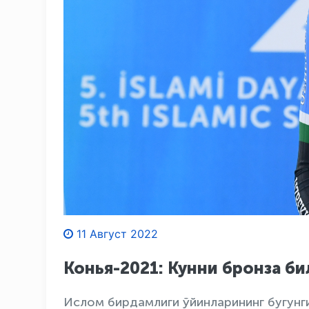
11 Август 2022
Конья-2021: Кунни бронза б
Ислом бирдамлиги ўйинларининг бугунг