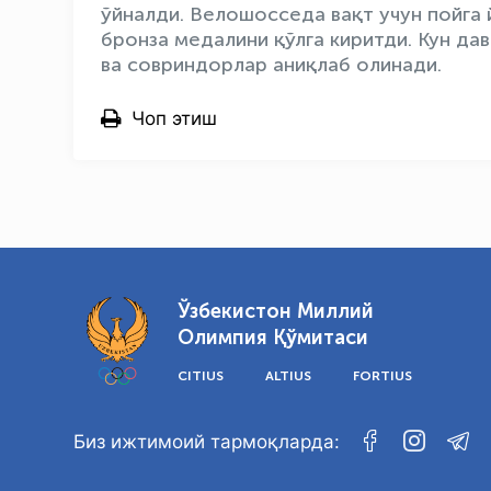
ўйналди. Велошосседа вақт учун пойга
бронза медалини қўлга киритди. Кун да
ва совриндорлар аниқлаб олинади.
Чоп этиш
Ўзбекистон Миллий
Олимпия Қўмитаси
CITIUS
ALTIUS
FORTIUS
Биз ижтимоий тармоқларда: