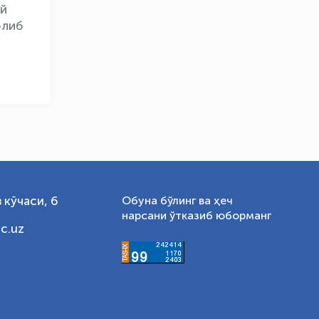
ий
олиб
 кўчаси, 6
Обуна бўлинг ва ҳеч
нарсани ўтказиб юборманг
c.uz