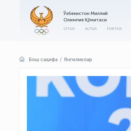
Ўзбекистон Миллий
Олимпия Қўмитаси
CITIUS
ALTIUS
FORTIUS
Бош саҳифа
Янгиликлар