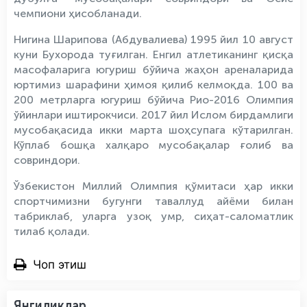
чемпиони ҳисобланади.
Нигина Шарипова (Абдувалиева) 1995 йил 10 август
куни Бухорода туғилган. Енгил атлетиканинг қисқа
масофаларига югуриш бўйича жаҳон ареналарида
юртимиз шарафини ҳимоя қилиб келмоқда. 100 ва
200 метрларга югуриш бўйича Рио-2016 Олимпия
ўйинлари иштирокчиси. 2017 йил Ислом бирдамлиги
мусобақасида икки марта шоҳсупага кўтарилган.
Кўплаб бошқа халқаро мусобақалар ғолиб ва
совриндори.
Ўзбекистон Миллий Олимпия қўмитаси ҳар икки
спортчимизни бугунги таваллуд айёми билан
табриклаб, уларга узоқ умр, сиҳат-саломатлик
тилаб қолади.
Чоп этиш
Янгиликлар