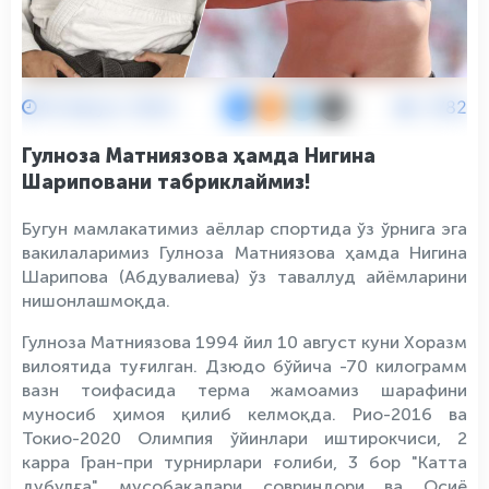
10 Август 2022
2782
Гулноза Матниязова ҳамда Нигина
Шариповани табриклаймиз!
Бугун мамлакатимиз аёллар спортида ўз ўрнига эга
вакилаларимиз Гулноза Матниязова ҳамда Нигина
Шарипова (Абдувалиева) ўз таваллуд айёмларини
нишонлашмоқда.
Гулноза Матниязова 1994 йил 10 август куни Хоразм
вилоятида туғилган. Дзюдо бўйича -70 килограмм
вазн тоифасида терма жамоамиз шарафини
муносиб ҳимоя қилиб келмоқда. Рио-2016 ва
Токио-2020 Олимпия ўйинлари иштирокчиси, 2
карра Гран-при турнирлари ғолиби, 3 бор "Катта
дубулға" мусобақалари совриндори ва Осиё