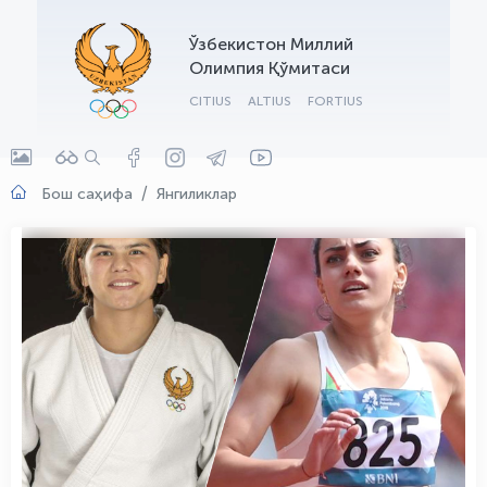
OLYMPCHIK AI - yordamchi
Ўзбекистон Миллий
Онлайн · olympic.uz
Олимпия Қўмитаси
CITIUS
ALTIUS
FORTIUS
Бош саҳифа
Янгиликлар