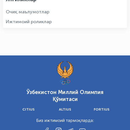
Очиқ маълумотлар
Ижтимоий роликлар
Ўзбекистон Миллий Олимпия
Қўмитаси
CITIUS
ALTIUS
FORTIUS
Биз ижтимоий тармоқларда: