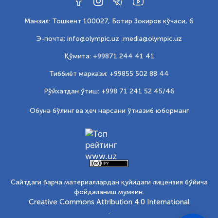
Манзил: Тошкент 100027, Ботир Зокиров кўчаси, 6
Э-почта: info@olympic.uz ,
media@olympic.uz
Қўмита: +99871 244 41 41
Тиббиёт маркази: +99855 502 88 44
Рўйхатдан ўтиш: +998 71 241 52 45/46
Обуна бўлинг ва ҳеч нарсани ўтказиб юборманг
Сайтдаги барча материаллардан қуйидаги лицензия бўйича
фойдаланиш мумкин:
Creative Commons Attribution 4.0 International
.