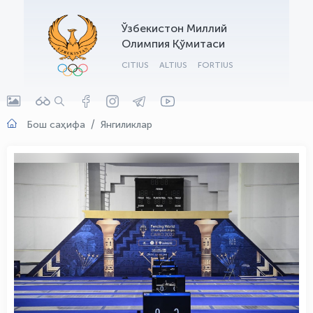
OLYMPCHIK AI - yordamchi
Ўзбекистон Миллий
Онлайн · olympic.uz
Олимпия Қўмитаси
CITIUS
ALTIUS
FORTIUS
Бош саҳифа
Янгиликлар