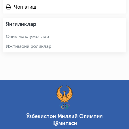
Чоп этиш
Янгиликлар
Очиқ маълумотлар
Ижтимоий роликлар
Ўзбекистон Миллий Олимпия
Қўмитаси