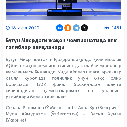
18 Июл 2022
1451
Бугун Мисрдаги жаҳон чемпионатида илк
ғолиблар аниқланади
Бугун Миср пойтахти Қоҳира шаҳрида қиличбозлик
бўйича жаҳон чемпионатининг дастлабки медаллар
жамланмаси ўйналади. Унда аёллар шпага, эркаклар
сабля қуролида ғолиблик учун баҳс олиб
боришади. 1/32 финал босқичидан жангга
киришадиган ҳамюртларимиз ва уларнинг
рақиблари билан танишинг:
Севара Раҳимова (Ўзбекистон) – Анна Кун (Венгрия)
Муса Аймуратов (Ўзбекистон) – Васил Хумен
(Укарина)