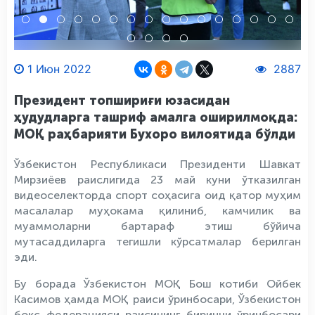
1 Июн 2022
2887
Президент топшириғи юзасидан
ҳудудларга ташриф амалга оширилмоқда:
МОҚ раҳбарияти Бухоро вилоятида бўлди
Ўзбекистон Республикаси Президенти Шавкат
Мирзиёев раислигида 23 май куни ўтказилган
видеоселекторда спорт соҳасига оид қатор муҳим
масалалар муҳокама қилиниб, камчилик ва
муаммоларни бартараф этиш бўйича
мутасаддиларга тегишли кўрсатмалар берилган
эди.
Бу борада Ўзбекистон МОҚ Бош котиби Ойбек
Касимов ҳамда МОҚ раиси ўринбосари, Ўзбекистон
бокс федерацияси раисининг биринчи ўринбосари