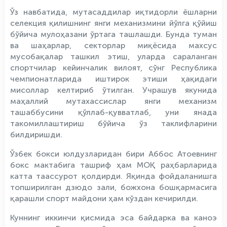
Ўз навбатида, мутасаддилар иқтидорли ёшларни
селекция қилишнинг янги механизмини йўлга қўйиш
бўйича мулоҳазани ўртага ташлашди. Бунда туман
ва шаҳарлар, секторлар миқёсида махсус
мусобақалар ташкил этиш, уларда сараланган
спортчилар кейинчалик вилоят, сўнг Республика
чемпионатларида иштирок этиши ҳақидаги
мисоллар келтириб ўтилган. Учрашув якунида
маҳаллий мутахассислар янги механизм
ташаббусини қўллаб-қувватлаб, уни янада
такомиллаштириш бўйича ўз таклифларини
билдиришди.
Ўзбек бокси юлдузларидан бири Аббос Атоевнинг
бокс мактабига ташриф ҳам МОҚ раҳбарларида
катта таассурот қолдирди. Яқинда фойдаланишга
топширилган дзюдо зали, божхона бошқармасига
қарашли спорт майдони ҳам кўздан кечирилди.
Куннинг иккинчи қисмида эса байдарка ва каноэ