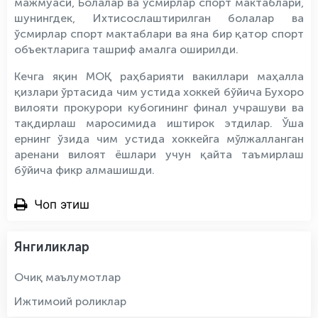
мажмуаси, Болалар ва ўсмирлар спорт мактаблари,
шунингдек, Ихтисослаштирилган болалар ва
ўсмирлар спорт мактаблари ва яна бир қатор спорт
объектларига ташриф амалга оширилди.
Кечга яқин МОҚ раҳбарияти вакиллари маҳалла
қизлари ўртасида чим устида хоккей бўйича Бухоро
вилояти прокурори кубогининг финал учрашуви ва
тақдирлаш маросимида иштирок этдилар. Ўша
ернинг ўзида чим устида хоккейга мўлжалланган
аренани вилоят ёшлари учун қайта таъмирлаш
бўйича фикр алмашишди.
Чоп этиш
Янгиликлар
Очиқ маълумотлар
Ижтимоий роликлар