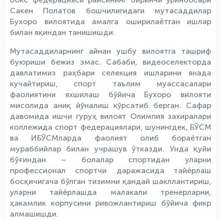
Сакен Полатов бошчилигидаги мутасаддилар
Бухоро вилоятида амалга оширилаётган ишлар
билан яқиндан танишишди.
Мутасаддиларнинг айнан ушбу вилоятга ташриф
буюриши бежиз эмас. Сабаби, видеоселекторда
давлатимиз раҳбари селекция ишларини янада
кучайтириш, спорт таълим муассасалари
фаолиятини яхшилаш бўйича Бухоро вилояти
мисолида аниқ йўналиш кўрсатиб берган. Сафар
давомида ишчи гуруҳ вилоят Олимпия захиралари
коллежида спорт федерациялари, шунингдек, БЎСМ
ва ИБЎСМларда фаолият олиб бораётган
мураббийлар билан учрашув ўтказди. Унда қуйи
бўғиндан – болалар спортидан уларни
профессионал спортчи даражасида тайёрлаш
босқичигача бўлган тизимни қандай шакллантириш,
уларни тайёрлашда малакали тренерларни,
ҳакамлик корпусини ривожлантириш бўйича фикр
алмашишди.