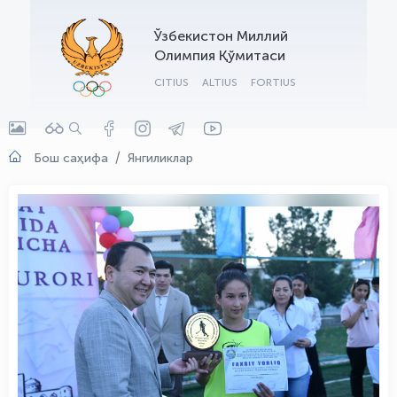
OLYMPCHIK AI - yordamchi
Ўзбекистон Миллий
Онлайн · olympic.uz
Олимпия Қўмитаси
CITIUS
ALTIUS
FORTIUS
Бош саҳифа
Янгиликлар