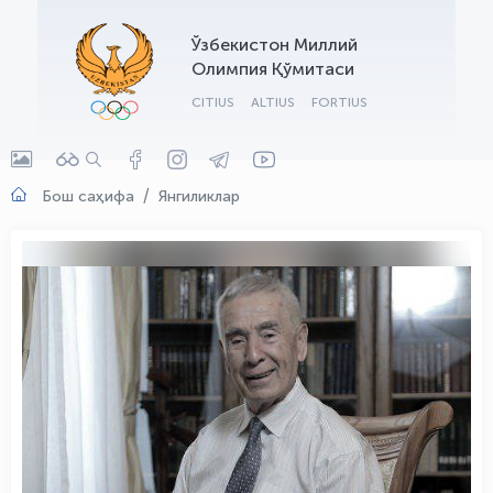
OLYMPCHIK AI - yordamchi
Ўзбекистон Миллий
Онлайн · olympic.uz
Олимпия Қўмитаси
CITIUS
ALTIUS
FORTIUS
Бош саҳифа
Янгиликлар