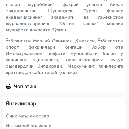
ёшлар мураббийи" фахрий унвони билан
тақдирланган. Шунингдек, Турон фанлар
академиясининг академиги ва Ўзбекистон
журналистларининг “Олтин қалам” миллий
мукофоти лауреати бўлган.
Ўзбекистон Миллий Олимпия қўмитаси,
Ўзбекистон
спорт фахрийлари кенгаши
Ахбор ота
Имомхўжаевнинг вафоти муносабати билан у
кишининг яқинларига, оила-аъзоларига чуқур
ҳамдардлик билдиради. Марҳумнинг яқинларига
яратгандан сабр тилаб қоламиз.
Чоп этиш
Янгиликлар
Очиқ маълумотлар
Ижтимоий роликлар