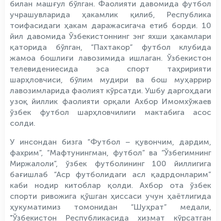
билан машғул бўлган. Фаолияти давомида футбол
учрашувларида ҳакамлик қилиб, Республика
тоифасидаги ҳакам даражасигача етиб борди. 10
йил давомида Ўзбекистоннинг энг яхши ҳакамлари
қаторида бўлган, “Пахтакор” футбол клубида
жамоа бошлиғи лавозимида ишлаган. Ўзбекистон
телевидениесида эса спорт таҳририяти
шарҳловчиси, бўлим мудири ва бош муҳаррир
лавозимларида фаолият кўрсатди. Ушбу даргоҳдаги
узоқ йиллик фаолияти орқали Ахбор Имомхўжаев
ўзбек футбол шарҳловчилиги мактабига асос
солди.
У инсондан бизга “Футбол – қувончим, дардим,
фахрим”, “Мафтунингман, футбол” ва “Ўзбегимнинг
Миржалоли”, ўзбек футболининг 100 йиллигига
бағишлаб “Аср футболидаги асл қадрдонларим”
каби нодир китоблар қолди. Ахбор ота ўзбек
спорти ривожига қўшган ҳиссаси учун ҳаётлигида
ҳукуматимиз томонидан “Шуҳрат” медали,
"Ўзбекистон Республикасида хизмат кўрсатган