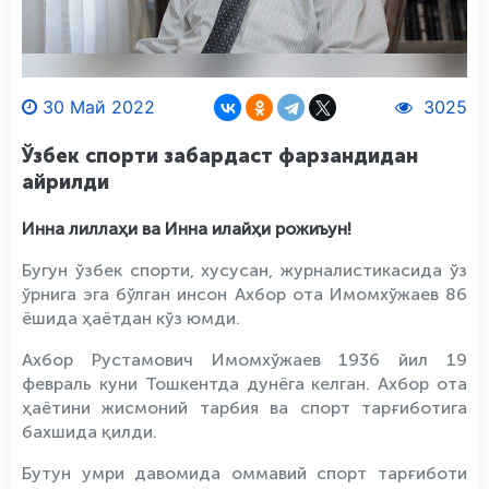
30 Май 2022
3025
Ўзбек спорти забардаст фарзандидан
айрилди
Инна лиллаҳи ва Инна илайҳи рожиъун!
Бугун ўзбек спорти, хусусан, журналистикасида ўз
ўрнига эга бўлган инсон Ахбор ота Имомхўжаев 86
ёшида ҳаётдан кўз юмди.
Ахбор Рустамович Имомхўжаев 1936 йил 19
февраль куни Тошкентда дунёга келган. Ахбор ота
ҳаётини жисмоний тарбия ва спорт тарғиботига
бахшида қилди.
Бутун умри давомида оммавий спорт тарғиботи