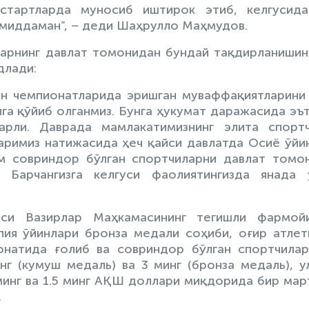
стартларда муносиб иштирок этиб, келгусид
умиддаман”, – деди Шаҳрулло Маҳмудов.
ларнинг давлат томонидан бундай тақдирланишин
длади:
он чемпионатларида эришган муваффақиятларини
га қўйиб олганмиз. Бунга ҳукумат даражасида эъ
нарли. Даврада мамлакатимизнинг элита спорт
аримиз натижасида ҳеч қайси давлатда Осиё ўйи
м совриндор бўлган спортчиларни давлат томо
 Барчангизга келгуси фаолиятингизда янада 
аси Вазирлар Маҳкамасининг тегишли фармой
ия ўйинлари бронза медали соҳиби, оғир атлет
онатида ғолиб ва совриндор бўлган спортчила
нг (кумуш медаль) ва 3 минг (бронза медаль), у
 минг ва 1.5 минг АҚШ доллари миқдорида бир мар
.