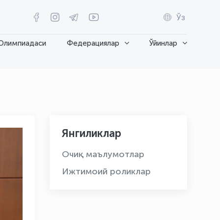
Ўз
Олимпиадаси
Федерациялар
Ўйинлар
Янгиликлар
Очиқ маълумотлар
Ижтимоий роликлар