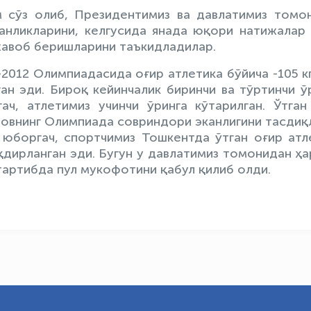
 сўз олиб, Президентимиз ва давлатимиз томо
анликларини, келгусида янада юқори натижалар 
жавоб беришларини таъкидладилар.
012 Олимпиадасида оғир атлетика бўйича -105 кг
н эди. Бироқ кейинчалик биринчи ва тўртинчи ў
ач, атлетимиз учинчи ўринга кўтарилган. Ўтган
овнинг Олимпиада совриндори эканлигини тасдиқ
юборгач, спортчимиз Тошкентда ўтган оғир атл
дирланган эди. Бугун у давлатимиз томонидан ҳа
тартибда пул мукофотини қабул қилиб олди.