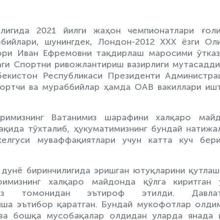
лигида 2021 йилги жаҳон чемпионатлари ғол
бийлари, шунингдек, Лондон-2012 XXX ёзги Ол
ори Иван Ефремовни тақдирлаш маросими ўтказ
ги Спортни ривожлантириш вазирлиги мутасадди
екистон Республикаси Президенти Администра
портчи ва мураббийлар ҳамда ОАВ вакиллари иш
аримизнинг Ватанимиз шарафини халқаро май
ақида тўхталиб, ҳукуматимизнинг бундай натижа
келгуси муваффақиятлари учун катта куч бер
 дунё биринчилигида эришган ютуқларини қутлаш
аримизнинг халқаро майдонда қўлга киритган 
из томонидан эътироф этилди. Давлат
иша эътибор қаратган. Бундай мукофотлар олди
 ва бошқа мусобақалар олдидан уларда янада 