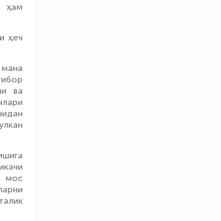
а ҳам
и ҳеч
 мана
тибор
чи ва
нлари
нидан
улкан
ишига
икачи
р мос
ларни
талик