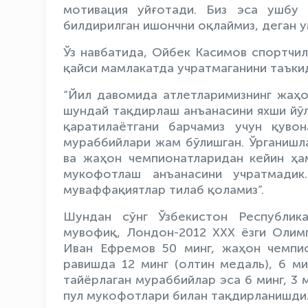
мотивация уйғотади. Биз эса ушбу 
билдирилган ишончни оқлаймиз, деган 
Ўз навбатида, Ойбек Касимов спортчи
қайси мамлакатда учратмаганини таъки
“Йил давомида атлетларимизнинг жаҳ
шундай тақдирлаш анъанасини яхши йўл
қаратилаётгани барчамиз учун қуво
мураббийлари жам бўлишган. Ўрганишл
ва жаҳон чемпионатларидан кейин ҳа
мукофотлаш анъанасини учратмадик.
муваффақиятлар тилаб қоламиз”.
Шундан сўнг Ўзбекистон Республик
мувофиқ, Лондон-2012 XXX ёзги Олимп
Иван Ефремов 50 минг, жаҳон чемпи
равишда 12 минг (олтин медаль), 6 ми
тайёрлаган мураббийлар эса 6 минг, 3
пул мукофотлари билан тақдирланишди