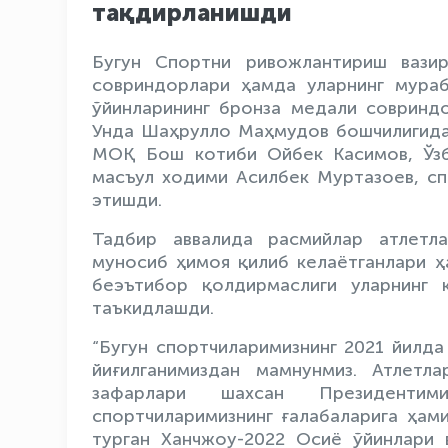
тақдирланишди
Бугун Спортни ривожлантириш вазир
совриндорлари ҳамда уларнинг мураб
ўйинларининг бронза медали совринд
Унда Шаҳрулло Маҳмудов бошчилигида
МОҚ Бош котиби Ойбек Касимов, Ўзб
масъул ходими Асилбек Муртазоев, с
этишди.
Тадбир аввалида расмийлар атлетл
муносиб ҳимоя қилиб келаётганлари ҳ
беэътибор қолдирмаслиги уларнинг 
таъкидлашди.
“Бугун спортчиларимизнинг 2021 йилда
йиғилганимиздан мамнунмиз. Атлетл
зафарлари шахсан Президентим
спортчиларимизнинг ғалабаларига ҳам
турган Ханчжоу-2022 Осиё ўйинлари