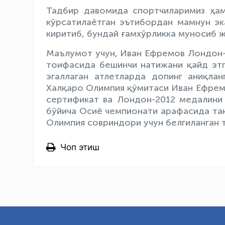
Тадбир давомида спортчиларимиз ҳам
кўрсатилаётган эътибордан мамнун эк
киритиб, бундай ғамхўрликка муносиб 
Маълумот учун, Иван Ефремов Лондон-2
тоифасида бешинчи натижани қайд этга
эгаллаган атлетларда допинг аниқланг
Халқаро Олимпия қўмитаси Иван Ефрем
сертификат ва Лондон-2012 медалини 
бўйича Осиё чемпионати арафасида тақ
Олимпия совриндори учун белгиланган 
Чоп этиш