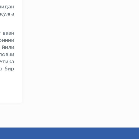
нидан
қўлга
 вазн
OLYMPCHIK AI - yordamchi
ринни
Онлайн · olympic.uz
 йили
ловчи
етика
р бир