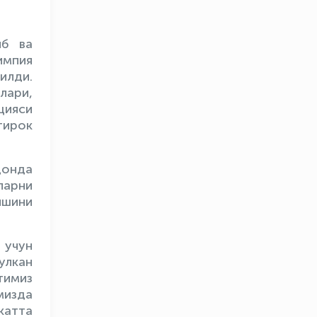
иб ва
импия
илди.
лари,
цияси
тирок
донда
ларни
ишини
 учун
улкан
имиз
мизда
катта