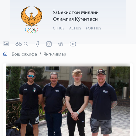
OLYMPCHIK AI - yordamchi
Ўзбекистон Миллий
Онлайн · olympic.uz
Олимпия Қўмитаси
CITIUS
ALTIUS
FORTIUS
Бош саҳифа
Янгиликлар