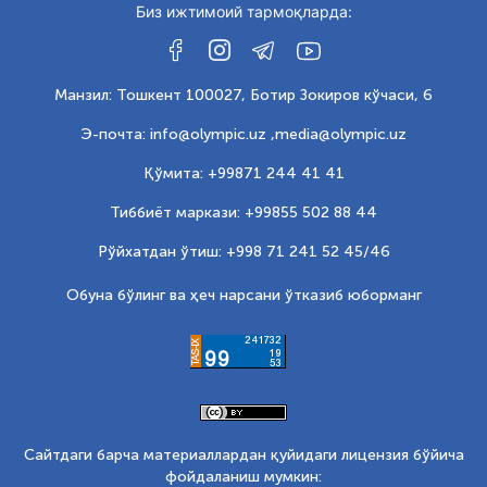
Биз ижтимоий тармоқларда:
Манзил: Тошкент 100027, Ботир Зокиров кўчаси, 6
Э-почта: info@olympic.uz ,
media@olympic.uz
Қўмита: +99871 244 41 41
Тиббиёт маркази: +99855 502 88 44
Рўйхатдан ўтиш: +998 71 241 52 45/46
Обуна бўлинг ва ҳеч нарсани ўтказиб юборманг
Сайтдаги барча материаллардан қуйидаги лицензия бўйича
фойдаланиш мумкин: