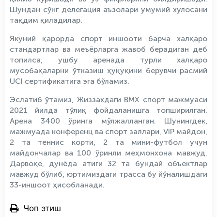
Шундан сўнг делегация аъзолари умумий хулосани
тақдим қиладилар.
Якуний қарорда спорт иншооти барча халқаро
стандартлар ва меъёрларга жавоб берадиган деб
топилса, ушбу аренада турли халқаро
мусобақаларни ўтказиш ҳуқуқини берувчи расмий
UCI сертификатига эга бўламиз.
Эслатиб ўтамиз, Жиззахдаги BMX спорт мажмуаси
2021 йилда тўлиқ фойдаланишга топширилган.
Арена 3400 ўринга мўлжалланган. Шунингдек,
мажмуада конференц ва спорт заллари, VIP майдон,
2 та теннис корти, 2 та мини-футбол учун
майдончалар ва 100 ўринли меҳмонхона мавжуд.
Дарвоқе, дунёда атиги 32 та бундай объектлар
мавжуд бўлиб, юртимиздаги трасса бу йўналишдаги
33-иншоот ҳисобланади.
Чоп этиш