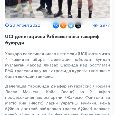
20 Апрел 2022
2977
UCI делегацияси Ўзбекистонга ташриф
буюрди
Халқаро велосипедчилар иттифоқи (UCI) юртимизга
4 кишидан иборат делегация юборди. Бундан
кўзланган мақсад Жиззах шаҳрида қад ростлаган
BMX трассаси ва унинг атрофида қурилган комплекс
билан яқиндан танишиш.
Делегация таркибида 2 нафар мутахассис (Норман
Лесли Маккенн, Кайл Эванс) ва 2 нафар
профессионал велоспортчи (Жакомо Фантони ва
Метю Кин Гилсто) ларни учратиш мумкин. Режа
бўйича дастлаб райдерлар трасса бўйлаб ҳаракат
қилиб кўришади ва ўз фикрларини билдиришади.