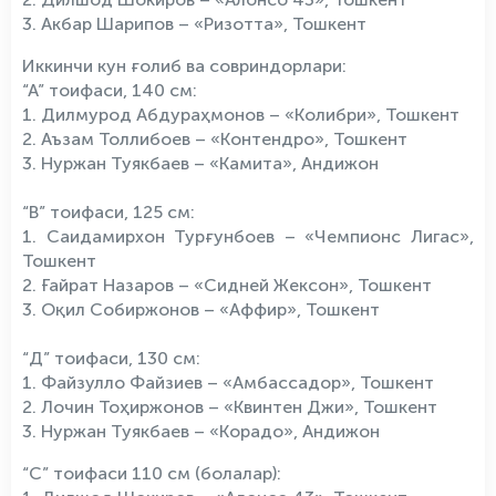
3. Акбар Шарипов – «Ризотта», Тошкент
Иккинчи кун ғолиб ва совриндорлари:
“А” тоифаси, 140 см:
1. Дилмурод Абдураҳмонов – «Колибри», Тошкент
2. Аъзам Толлибоев – «Контендро», Тошкент
3. Нуржан Туякбаев – «Камита», Андижон
“В” тоифаси, 125 см:
1. Саидамирхон Турғунбоев – «Чемпионс Лигас»,
Тошкент
2. Ғайрат Назаров – «Сидней Жексон», Тошкент
3. Оқил Собиржонов – «Аффир», Тошкент
“Д” тоифаси, 130 см:
1. Файзулло Файзиев – «Амбассадор», Тошкент
2. Лочин Тоҳиржонов – «Квинтен Джи», Тошкент
3. Нуржан Туякбаев – «Корадо», Андижон
“С” тоифаси 110 см (болалар):