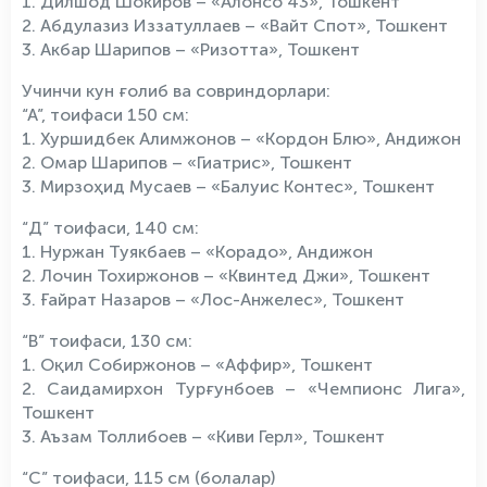
1. Дилшод Шокиров – «Алонсо 43», Тошкент
2. Абдулазиз Иззатуллаев – «Вайт Спот», Тошкент
3. Акбар Шарипов – «Ризотта», Тошкент
Учинчи кун ғолиб ва совриндорлари:
“А”, тоифаси 150 см:
1. Хуршидбек Алимжонов – «Кордон Блю», Андижон
2. Омар Шарипов – «Гиатрис», Тошкент
3. Мирзоҳид Мусаев – «Балуис Контес», Тошкент
“Д” тоифаси, 140 см:
1. Нуржан Туякбаев – «Корадо», Андижон
2. Лочин Тохиржонов – «Квинтед Джи», Тошкент
3. Ғайрат Назаров – «Лос-Анжелес», Тошкент
“В” тоифаси, 130 см:
1. Оқил Собиржонов – «Аффир», Тошкент
2. Саидамирхон Турғунбоев – «Чемпионс Лига»,
Тошкент
3. Аъзам Толлибоев – «Киви Герл», Тошкент
“С” тоифаси, 115 см (болалар)