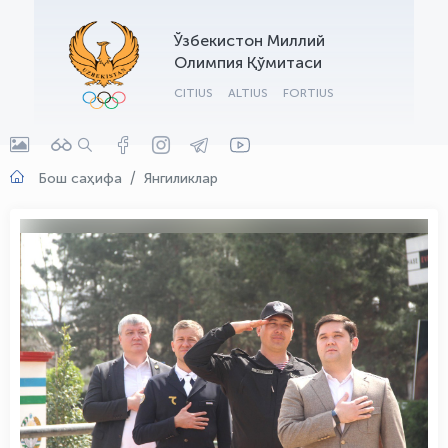
OLYMPCHIK AI - yordamchi
Ўзбекистон Миллий
Онлайн · olympic.uz
Олимпия Қўмитаси
CITIUS
ALTIUS
FORTIUS
Бош саҳифа
Янгиликлар