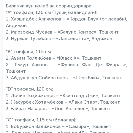
Биринчи кун ғолиб ва совриндорлари:
“А” тоифаси, 130 см (тўсиқ баландлиги):
1. Хуршидбек Алижонов – «Кордон Блу» (от лақаби),
Андижон
2. Мирзоҳид Мусаев – «Балуис Контес», Тошкент
3. Нуржан Туякбаев – «Ланселотта», Андижон
“В” тоифаси, 115 см:
1. Аъзам Толлибоев – «Класс Х», Тошкент
2. Темур Азизов – «Фурина Фан Де Фиарат»,
Тошкент
3. Абдушукур Собиржонов – «Шеф Блю», Тошкент
“D” тоифаси, 120 см:
1. Лочин Тоҳиржонов – «Квинтенд Джи», Тошкент
2. Жасурбек Хотамбеков – «Лаки Стар», Тошкент
3. Ғайрат Назаров – «Лос-Анжелес», Тошкент
“С” тоифаси, 115 см (болалар):
1. Бобуржон Валижонов – «Самира», Тошкент
2. Дилшод Шокиров – «Алонсо 43», Тошкент