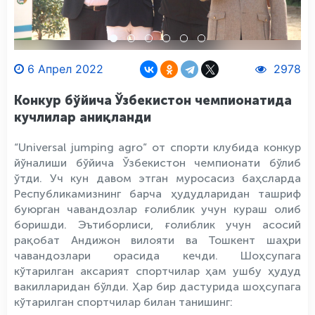
6 Апрел 2022
2978
Конкур бўйича Ўзбекистон чемпионатида
кучлилар аниқланди
“Universal jumping agro” от спорти клубида конкур
йўналиши бўйича Ўзбекистон чемпионати бўлиб
ўтди. Уч кун давом этган муросасиз баҳсларда
Республикамизнинг барча ҳудудларидан ташриф
буюрган чавандозлар ғолиблик учун кураш олиб
боришди. Эътиборлиси, ғолиблик учун асосий
рақобат Андижон вилояти ва Тошкент шаҳри
чавандозлари орасида кечди. Шоҳсупага
кўтарилган аксарият спортчилар ҳам ушбу ҳудуд
вакилларидан бўлди. Ҳар бир дастурида шоҳсупага
кўтарилган спортчилар билан танишинг: