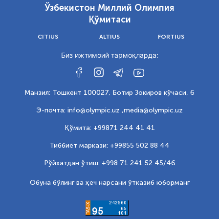
Ўзбекистон Миллий Олимпия
Қўмитаси
CITIUS
ALTIUS
FORTIUS
Биз ижтимоий тармоқларда:
Манзил: Тошкент 100027, Ботир Зокиров кўчаси, 6
Э-почта: info@olympic.uz ,
media@olympic.uz
Қўмита: +99871 244 41 41
Тиббиёт маркази: +99855 502 88 44
Рўйхатдан ўтиш: +998 71 241 52 45/46
Обуна бўлинг ва ҳеч нарсани ўтказиб юборманг