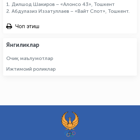
1. Дилшод Шакиров – «Алонсо 43», Тошкент
2. Абдулазиз Иззатуллаев – «Вайт Спот», Тошкент.
Чоп этиш
Янгиликлар
Очиқ маълумотлар
Ижтимоий роликлар