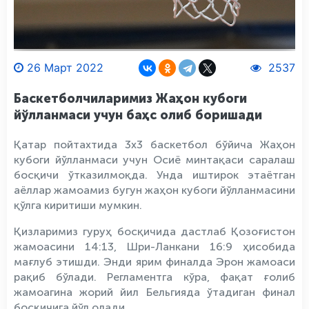
26 Март 2022
2537
Баскетболчиларимиз Жаҳон кубоги
йўлланмаси учун баҳс олиб боришади
Қатар пойтахтида 3х3 баскетбол бўйича Жаҳон
кубоги йўлланмаси учун Осиё минтақаси саралаш
босқичи ўтказилмоқда. Унда иштирок этаётган
аёллар жамоамиз бугун жаҳон кубоги йўлланмасини
қўлга киритиши мумкин.
Қизларимиз гуруҳ босқичида дастлаб Қозоғистон
жамоасини 14:13, Шри-Ланкани 16:9 ҳисобида
мағлуб этишди. Энди ярим финалда Эрон жамоаси
рақиб бўлади. Регламентга кўра, фақат ғолиб
жамоагина жорий йил Бельгияда ўтадиган финал
босқичига йўл олади.