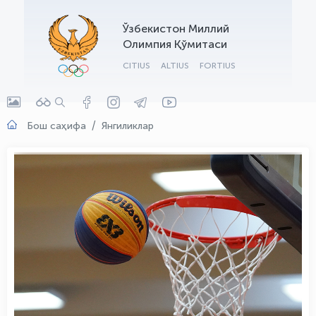
OLYMPCHIK AI - yordamchi
Ўзбекистон Миллий
Онлайн · olympic.uz
Олимпия Қўмитаси
CITIUS
ALTIUS
FORTIUS
Бош саҳифа
Янгиликлар