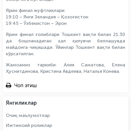
Ярим финал жуфтликлари:
19:10 – Янги Зеландия – Қозоғистон
19:45 – Ўзбекистон – Эрон
Ярим финал ғолиблари Тошкент вақти билан 21:30
да бошланадиган ҳал қилувчи беллашувда
майдонга чиқишади. Ўйинлар Тошкент вақти билан
кўрсатилган.
Жамоамиз таркиби: Алия Саматова, Елена
Ҳуснитдинова, Кристина Авдеева, Наталья Конева.
Чоп этиш
Янгиликлар
Очиқ маълумотлар
Ижтимоий роликлар