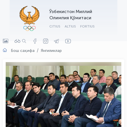
OLYMPCHIK AI - yordamchi
Ўзбекистон Миллий
Онлайн · olympic.uz
Олимпия Қўмитаси
CITIUS
ALTIUS
FORTIUS
Бош саҳифа
Янгиликлар