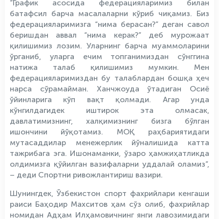
“График асосида федерацияларимиз билан
батафсил барча масалаларни кўриб чиқамиз. Биз
федерацияларимизга “нима берасан?” деган савол
беришдан аввал “нима керак?” деб мурожаат
қилишимиз лозим. Уларнинг барча муаммоларини
ўрганиб, уларга ечим топганимиздан сўнггина
натижа талаб қилишимиз мумкин. Мен
федерацияларимиздан бу талаблардан бошқа ҳеч
нарса сўрамайман. Ханчжоуда ўтадиган Осиё
ўйинларига кўп вақт қолмади. Агар унда
кўнгилдагидек иштирок эта олмасак,
давлатимизнинг, халқимизнинг бизга бўлган
ишончини йўқотамиз. МОҚ раҳбариятидаги
мутасаддилар менежерлик йўналишида катта
тажрибага эга. Ишонаманки, ўзаро ҳамжиҳатликда
олдимизга қўйилган вазифаларни уддалай оламиз”,
– деди Спортни ривожлантириш вазири.
Шунингдек, Ўзбекистон спорт фахрийлари кенгаши
раиси Баҳодир Махситов ҳам сўз олиб, фахрийлар
номидан Адҳам Илҳамовичнинг янги лавозимидаги