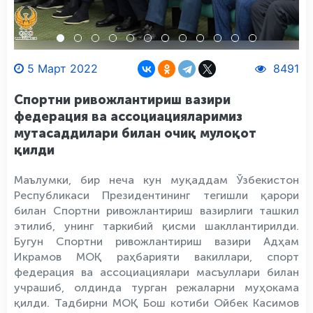
5 Март 2022
8491
Спортни ривожлантириш вазири
федерация ва ассоциацияларимиз
мутасаддилари билан очиқ мулоқот
қилди
Маълумки, бир неча кун муқаддам Ўзбекистон
Республикаси Президентининг тегишли қарори
билан Спортни ривожлантириш вазирлиги ташкил
этилиб, унинг таркибий қисми шакллантирилди.
Бугун Спортни ривожлантириш вазири Адҳам
Икрамов МОҚ раҳбарияти вакиллари, спорт
федерация ва ассоциациялари масъуллари билан
учрашиб, олдинда турган режаларни муҳокама
қилди. Тадбирни МОҚ Бош котиби Ойбек Касимов