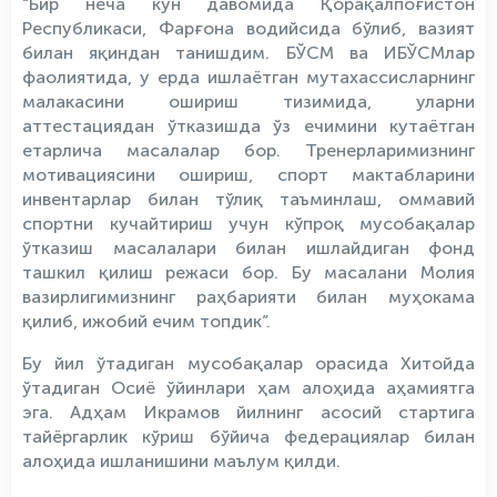
“Бир неча кун давомида Қорақалпоғистон
Республикаси, Фарғона водийсида бўлиб, вазият
билан яқиндан танишдим. БЎСМ ва ИБЎСМлар
фаолиятида, у ерда ишлаётган мутахассисларнинг
малакасини ошириш тизимида, уларни
аттестациядан ўтказишда ўз ечимини кутаётган
етарлича масалалар бор. Тренерларимизнинг
мотивациясини ошириш, спорт мактабларини
инвентарлар билан тўлиқ таъминлаш, оммавий
спортни кучайтириш учун кўпроқ мусобақалар
ўтказиш масалалари билан ишлайдиган фонд
ташкил қилиш режаси бор. Бу масалани Молия
вазирлигимизнинг раҳбарияти билан муҳокама
қилиб, ижобий ечим топдик”.
Бу йил ўтадиган мусобақалар орасида Хитойда
ўтадиган Осиё ўйинлари ҳам алоҳида аҳамиятга
эга. Адҳам Икрамов йилнинг асосий стартига
тайёргарлик кўриш бўйича федерациялар билан
алоҳида ишланишини маълум қилди.