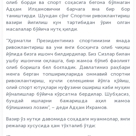
олиб борди ва спорт соҳасига бегона бўлмаган
Адҳам Илҳамовични барчага яна бир бор
таништирди. Шундан сўнг Спортни ривожлантириш
вазири йиғилиш кун тартибидан ўрин олган
масалалар бўйича нутқ қилди.
“Ҳурматли Президентимиз спортимизни янада
ривожлантириш ва уни янги босқичга олиб чиқиш
йўлида бизга ишонч билдирдилар. Биз Сизлар билан
ушбу ишончни оқлашга, бир жамоа бўлиб фаолият
олиб боришга бел боғладик. Давлатимиз раҳбари
менга берган топшириқларида оммавий спортни
ривожлантириш, кучли селекцияни йўлга қўйиш,
олий спорт ютуқлари нуфузини ошириш каби муҳим
йўналишлар бўйича кўрсатма бердилар. Шубҳасиз,
бундай ишларни бажаришда аҳил жамоа
бўлишимиз лозим”, – деди Адҳам Икрамов.
Вазир ўз нутқи давомида соҳадаги муаммолар, янги
режалар хусусида ҳам тўхталиб ўтди: