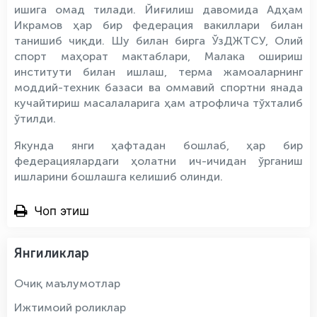
ишига омад тилади. Йиғилиш давомида Адҳам
Икрамов ҳар бир федерация вакиллари билан
танишиб чиқди. Шу билан бирга ЎзДЖТСУ, Олий
спорт маҳорат мактаблари, Малака ошириш
институти билан ишлаш, терма жамоаларнинг
моддий-техник базаси ва оммавий спортни янада
кучайтириш масалаларига ҳам атрофлича тўхталиб
ўтилди.
Якунда янги ҳафтадан бошлаб, ҳар бир
федерациялардаги ҳолатни ич-ичидан ўрганиш
ишларини бошлашга келишиб олинди.
Чоп этиш
Янгиликлар
Очиқ маълумотлар
Ижтимоий роликлар