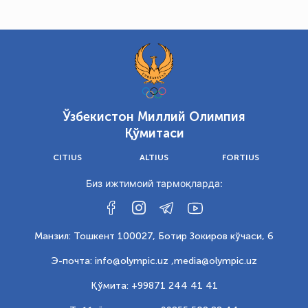
Ўзбекистон Миллий Олимпия
Қўмитаси
CITIUS
ALTIUS
FORTIUS
Биз ижтимоий тармоқларда:
Манзил: Тошкент 100027, Ботир Зокиров кўчаси, 6
Э-почта: info@olympic.uz ,
media@olympic.uz
Қўмита: +99871 244 41 41