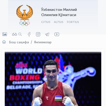
OLYMPCHIK AI - yordamchi
Ўзбекистон Миллий
Онлайн · olympic.uz
Олимпия Қўмитаси
CITIUS
ALTIUS
FORTIUS
Бош саҳифа
Янгиликлар