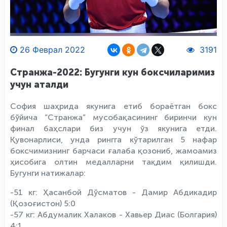
26 Феврал 2022
3191
Странжа-2022: Бугунги кун боксчиларимиз
учун аталди
София шаҳрида якунига етиб бораётган бокс
бўйича “Странжа” мусобақасининг биринчи кун
финал баҳслари биз учун ўз якунига етди.
Қувонарлиси, унда рингга кўтарилган 5 нафар
боксчимизнинг барчаси ғалаба қозониб, жамоамиз
ҳисобига олтин медалларни тақдим қилишди.
Бугунги натижалар:
-51 кг: Ҳасанбой Дўсматов - Дамир Абдикадир
(Қозоғистон) 5:0
-57 кг: Абдумалик Халаков - Хавьер Диас (Болгария)
4:1