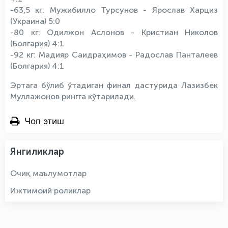
-63,5 кг: Мужибилло Турсунов - Ярослав Харциз
(Украина) 5:0
-80 кг: Одилжон Аслонов - Кристиан Николов
(Болгария) 4:1
-92 кг: Мадияр Саидраҳимов - Радослав Панталеев
(Болгария) 4:1
Эртага бўлиб ўтадиган финал дастурида Лазизбек
Муллажонов рингга кўтарилади.
Чоп этиш
Янгиликлар
Очиқ маълумотлар
Ижтимоий роликлар