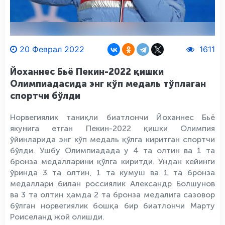
20 Феврал 2022
1611
Йоханнес Бьё Пекин-2022 қишки
Олимпиадасида энг кўп медаль тўплаган
спортчи бўлди
Норвегиялик таниқли биатлончи Йоханнес Бьё
якунига етган Пекин-2022 қишки Олимпия
ўйинларида энг кўп медаль қўлга киритган спортчи
бўлди. Ушбу Олимпиадада у 4 та олтин ва 1 та
бронза медалларини қўлга киритди. Ундан кейинги
ўринда 3 та олтин, 1 та кумуш ва 1 та бронза
медаллари билан россиялик Александр Болшунов
ва 3 та олтин ҳамда 2 та бронза медалига сазовор
бўлган норвегиялик бошқа бир биатлончи Марту
Роиселанд жой олишди.