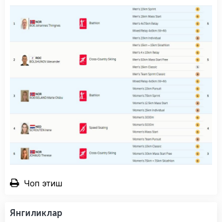
Чоп этиш
Янгиликлар