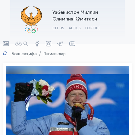
OLYMPCHIK AI - yordamchi
Ўзбекистон Миллий
Онлайн · olympic.uz
Олимпия Қўмитаси
CITIUS
ALTIUS
FORTIUS
Бош саҳифа
Янгиликлар