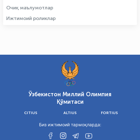
Очиқ маълумотлар
Ижтимоий роликлар
Ўзбекистон Миллий Олимпия
Қўмитаси
CITIUS
ALTIUS
FORTIUS
Биз ижтимоий тармоқларда: