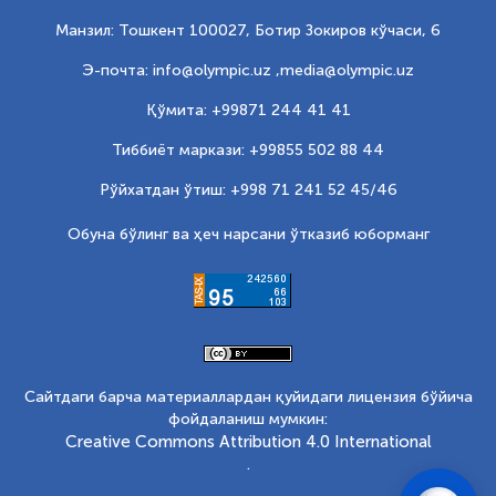
Манзил: Тошкент 100027, Ботир Зокиров кўчаси, 6
Э-почта: info@olympic.uz ,
media@olympic.uz
Қўмита: +99871 244 41 41
Тиббиёт маркази: +99855 502 88 44
Рўйхатдан ўтиш: +998 71 241 52 45/46
Обуна бўлинг ва ҳеч нарсани ўтказиб юборманг
Сайтдаги барча материаллардан қуйидаги лицензия бўйича
фойдаланиш мумкин:
Creative Commons Attribution 4.0 International
.