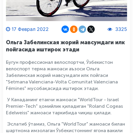
17 Феврал 2022
3325
Ольга Забелинская жорий мавсумдаги илк
пойгасида иштирок этади
Бугун профессионал велоспортчи, Ўзбекистон
велоспорт терма жамоаси аъзоси Ольга
Забелинская жорий мавсумдаги илк пойгаси
"Setmana Valenciana-Volta Comunitat Valenciana
Fémines" мусобақасида иштирок этади.
У Канаданинг етакчи жамоаси "WorldTour - Israel
Premier-Tech" ҳомийлик қиладиган "Roland Cogeas
Edelweiss" жамоаси таркибида чиқиш қилади.
Эслатиб ўтамиз, Ольга "WorldTour" жамоаси билан
шартнома имзолаган Ўзбекистоннинг ягона вакили