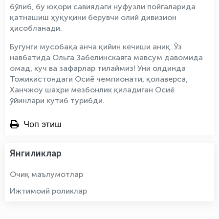
бўлиб, бу юқори савиядаги нуфузли пойгаларида
қатнашиш ҳуқуқини берувчи олий дивизион
ҳисобланади.
Бугунги мусобақа анча қийин кечиши аниқ. Ўз
навбатида Ольга Забелинскаяга мавсум давомида
омад, куч ва зафарлар тилаймиз! Уни олдинда
Тожикистондаги Осиё чемпионати, қолаверса,
Ханчжоу шаҳри мезбонлик қиладиган Осиё
ўйинлари кутиб турибди.
Чоп этиш
Янгиликлар
Очиқ маълумотлар
Ижтимоий роликлар