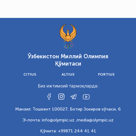
Ўзбекистон Миллий Олимпия
Қўмитаси
CITIUS
ALTIUS
FORTIUS
Биз ижтимоий тармоқларда:
Манзил: Тошкент 100027, Ботир Зокиров кўчаси, 6
Э-почта: info@olympic.uz ,
media@olympic.uz
Қўмита: +99871 244 41 41