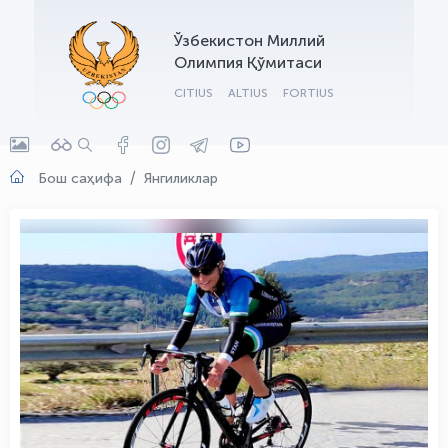
OLYMPCHIK AI - yordamchi
Ўзбекистон Миллий
Онлайн · olympic.uz
Олимпия Қўмитаси
CITIUS
ALTIUS
FORTIUS
Бош саҳифа
Янгиликлар