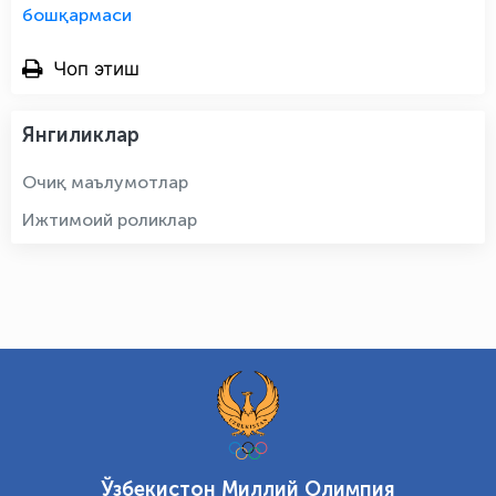
бошқармаси
Чоп этиш
Янгиликлар
Очиқ маълумотлар
Ижтимоий роликлар
Ўзбекистон Миллий Олимпия