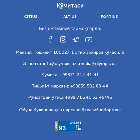
Қўмитаси
CITIUS
ALTIUS
FORTIUS
Биз ижтимоий тармоқларда:
Манзил: Тошкент 100027, Ботир Зокиров кўчаси, 6
Э-почта: info@olympic.uz ,
media@olympic.uz
Қўмита: +99871 244 41 41
Тиббиёт маркази: +99855 502 88 44
Рўйхатдан ўтиш: +998 71 241 52 45/46
Обуна бўлинг ва ҳеч нарсани ўтказиб юборманг