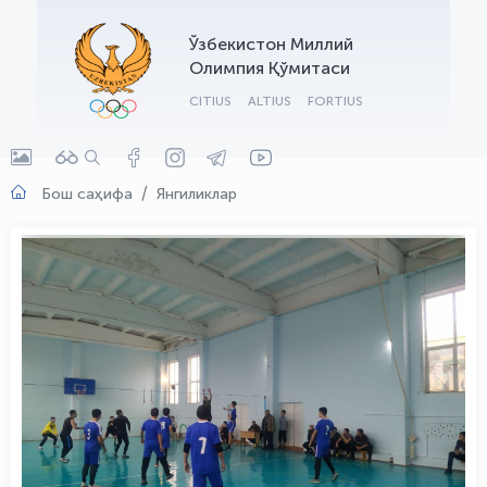
OLYMPCHIK AI - yordamchi
Ўзбекистон Миллий
Онлайн · olympic.uz
Олимпия Қўмитаси
CITIUS
ALTIUS
FORTIUS
Бош саҳифа
Янгиликлар