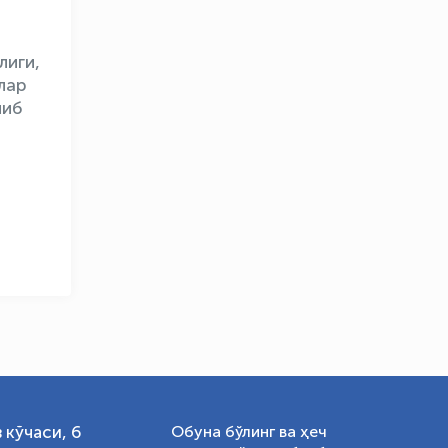
лиги,
лар
OLYMPCHIK AI - yordamchi
либ
Онлайн · olympic.uz
 кўчаси, 6
Обуна бўлинг ва ҳеч