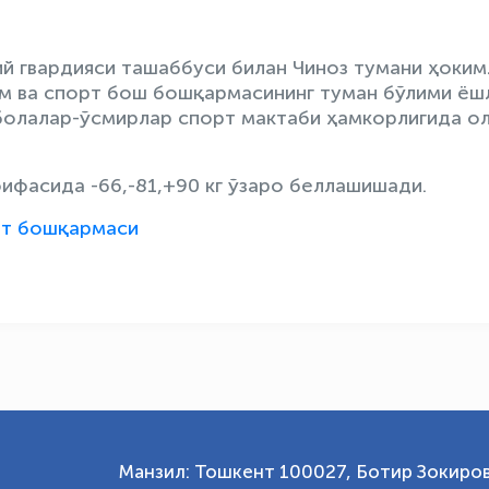
й гвардияси ташаббуси билан Чиноз тумани ҳоким
зм ва спорт бош бошқармасининг туман бўлими ёш
болалар-ўсмирлар спорт мактаби ҳамкорлигида о
ифасида -66,-81,+90 кг ўзаро беллашишади.
рт бошқармаси
Манзил: Тошкент 100027, Ботир Зокиров