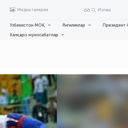
Медиа галерея
Излаш
Узбекистон МОҚ
Янгиликлар
Президент 
Халқаро муносабатлар