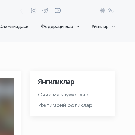
Ўз
Олимпиадаси
Федерациялар
Ўйинлар
Янгиликлар
Очиқ маълумотлар
Ижтимоий роликлар