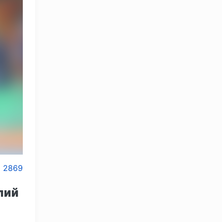
2869
лий