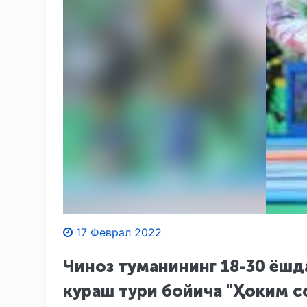
17 Феврал 2022
Чиноз туманининг 18-30 ёшд
кураш тури бойича "Ҳоким с