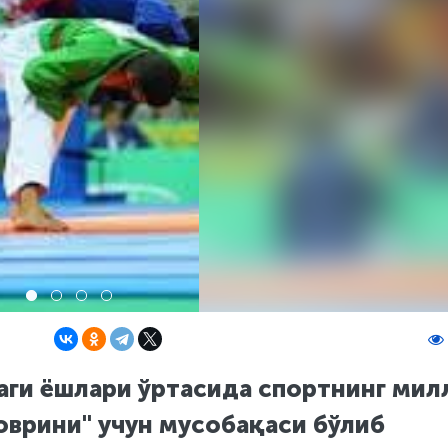
аги ёшлари ўртасида спортнинг мил
оврини" учун мусобақаси бўлиб