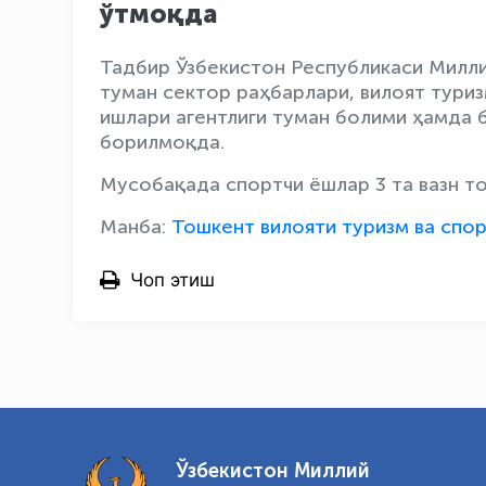
ўтмоқда
Тадбир Ўзбекистон Республикаси Милли
туман сектор раҳбарлари, вилоят тури
ишлари агентлиги туман болими ҳамда 
борилмоқда.
Мусобақада спортчи ёшлар 3 та вазн то
Манба:
Тошкент вилояти туризм ва cпо
Чоп этиш
Ўзбекистон Миллий