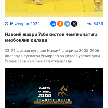
16 Феврал 2022
5459
Навоий шаҳри Ўзбекистон чемпионатига
мезбонлик қилади
22-24 феврал кунлари Навоий шаҳрида 2005-2006
йилларда туғилган ўсмирлар ва қизлар ўртасидаги
Ўзбекистон чемпионати ўтказилади.