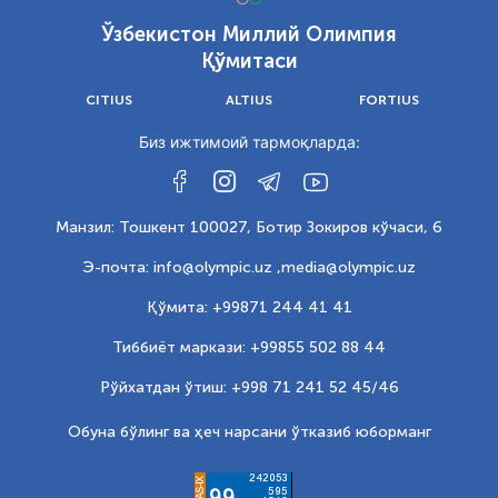
Ўзбекистон Миллий Олимпия
Қўмитаси
CITIUS
ALTIUS
FORTIUS
Биз ижтимоий тармоқларда:
Манзил: Тошкент 100027, Ботир Зокиров кўчаси, 6
Э-почта: info@olympic.uz ,
media@olympic.uz
Қўмита: +99871 244 41 41
Тиббиёт маркази: +99855 502 88 44
Рўйхатдан ўтиш: +998 71 241 52 45/46
Обуна бўлинг ва ҳеч нарсани ўтказиб юборманг