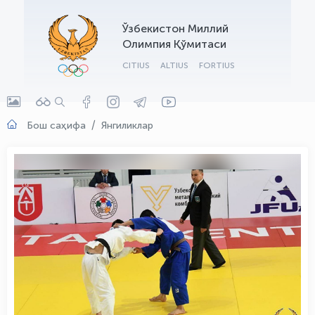
OLYMPCHIK AI - yordamchi
Ўзбекистон Миллий
Онлайн · olympic.uz
Олимпия Қўмитаси
CITIUS
ALTIUS
FORTIUS
Бош саҳифа
Янгиликлар