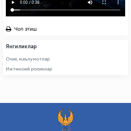
Чоп этиш
Янгиликлар
Очиқ маълумотлар
Ижтимоий роликлар