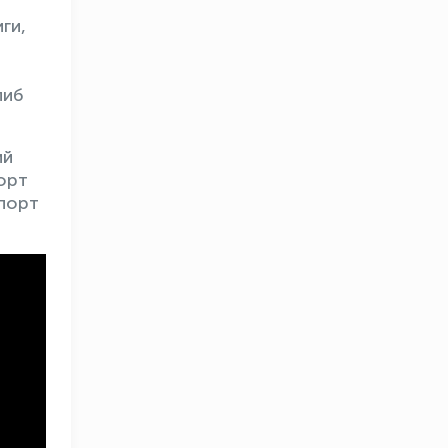
ги,
либ
ий
орт
порт