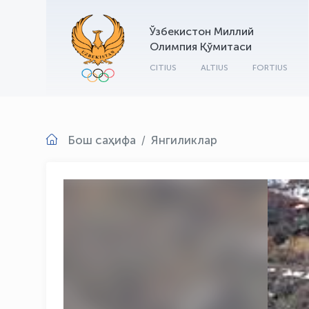
Ўзбекистон Миллий
Олимпия Қўмитаси
CITIUS
ALTIUS
FORTIUS
Бош саҳифа
Янгиликлар