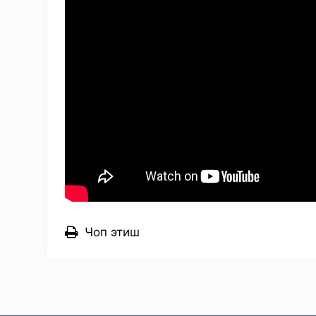
Чоп этиш