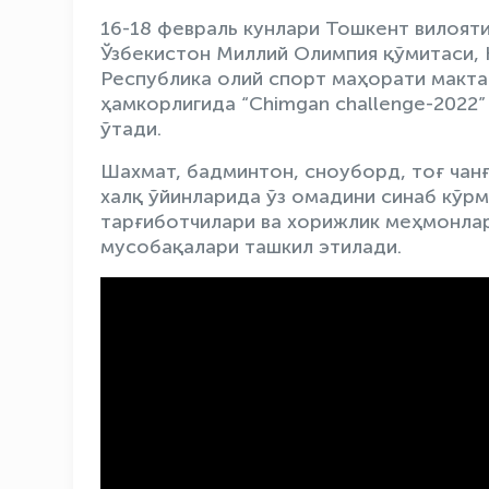
16-18 февраль кунлари Тошкент вилояти
Ўзбекистон Миллий Олимпия қўмитаси, 
Республика олий спорт маҳорати макта
ҳамкорлигида “Chimgan challenge-2022
ўтади.
Шахмат, бадминтон, сноуборд, тоғ чанғ
халқ ўйинларида ўз омадини синаб кўрм
тарғиботчилари ва хорижлик меҳмонлар
мусобақалари ташкил этилади.