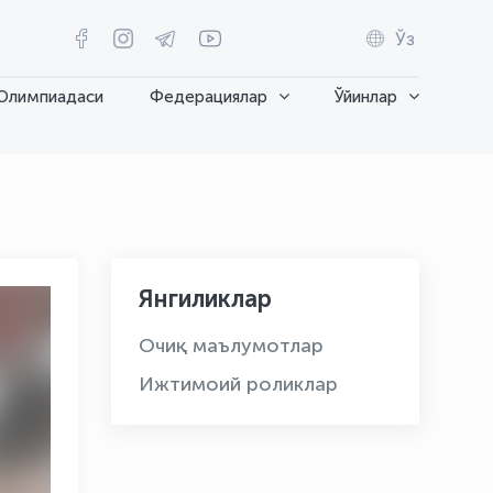
Ўз
Олимпиадаси
Федерациялар
Ўйинлар
Янгиликлар
Очиқ маълумотлар
Ижтимоий роликлар