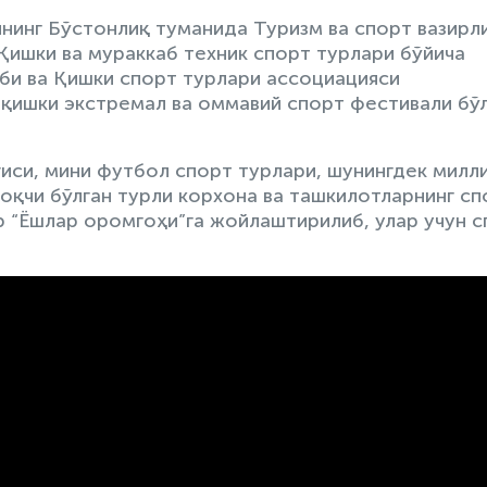
нинг Бўстонлиқ туманида Туризм ва спорт вазирли
Қишки ва мураккаб техник спорт турлари бўйича
би ва Қишки спорт турлари ассоциацияси
” қишки экстремал ва оммавий спорт фестивали бў
иси, мини футбол спорт турлари, шунингдек милл
оқчи бўлган турли корхона ва ташкилотларнинг сп
 “Ёшлар оромгоҳи”га жойлаштирилиб, улар учун с