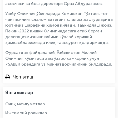
асосчиси ва бош директори Ораз Абдуразаков.
Ушбу Олимпия ўйинларида Комилжон Тўхтаев тоғ
чанғисининг слалом ва гигант слалом дастурларида
юртимиз шарафини ҳимоя қилади. Таъкидлаш жоиз,
Пекин-2022 қишки Олимпиадасига етиб борган
делегациямизнинг кийими кўплаб хорижий
ҳамкасбларимизда илиқ таассурот қолдирмоқда.
Фурсатдан фойдаланиб, Ўзбекистон Миллий
Олимпия қўмитаси ҳам ўзаро ҳамкорлик учун
7SABER брендига ўз миннатдорчилигини билдиради.
Чоп этиш
Янгиликлар
Очиқ маълумотлар
Ижтимоий роликлар