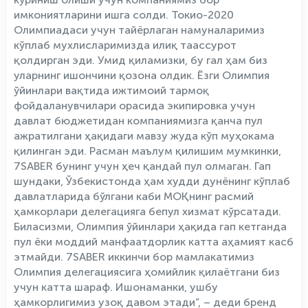
имкониятларини ишга солди. Токио-2020
Олимпиадаси учун тайёрлаган намуналаримиз
кўплаб мухлисларимизда илиқ таассурот
қолдирган эди. Умид қиламизки, бу гал ҳам биз
уларнинг ишончини қозона олдик. Ёзги Олимпия
ўйинлари вақтида ижтимоий тармоқ
фойдаланувчилари орасида экипировка учун
давлат бюджетидан компаниямизга қанча пул
ажратилгани ҳақидаги мавзу жуда кўп муҳокама
қилинган эди. Расман маълум қилишим мумкинки,
7SABER бунинг учун ҳеч қандай пул олмаган. Гап
шундаки, Ўзбекистонда ҳам худди дунёнинг кўплаб
давлатларида бўлгани каби МОҚнинг расмий
ҳамкорлари делегацияга бепул хизмат кўрсатади.
Биласизми, Олимпия ўйинлари ҳақида гап кетганда
пул ёки моддий манфаатдорлик катта аҳамият касб
этмайди. 7SABER иккинчи бор мамлакатимиз
Олимпия делегациясига ҳомийлик қилаётгани биз
учун катта шараф. Ишонаманки, ушбу
ҳамкорлигимиз узоқ давом этади”, – деди бренд