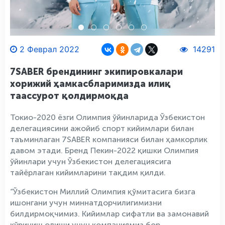
2 Феврал 2022
14291
7SABER брендининг экипировкалари
хорижий ҳамкасбларимизда илиқ
таассурот қолдирмоқда
Токио-2020 ёзги Олимпия ўйинларида Ўзбекистон
делегациясини ажойиб спорт кийимлари билан
таъминлаган 7SABER компанияси билан ҳамкорлик
давом этади. Бренд Пекин-2022 қишки Олимпия
ўйинлари учун Ўзбекистон делегациясига
тайёрлаган кийимларини тақдим қилди.
“Ўзбекистон Миллий Олимпия қўмитасига бизга
ишонгани учун миннатдорчилигимизни
билдирмоқчимиз. Кийимлар сифатли ва замонавий
кўриниш олиши учун компаниямиз бор