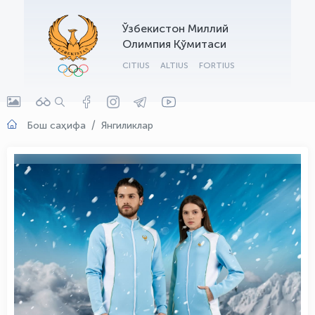
OLYMPCHIK AI - yordamchi
Ўзбекистон Миллий
Онлайн · olympic.uz
Олимпия Қўмитаси
CITIUS
ALTIUS
FORTIUS
Бош саҳифа
Янгиликлар