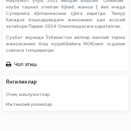
Маълумот учун, 2021 йилдан бошлаб “Олимпик”
клуби ташкил этилган бўлиб, жамоа 1 йил ичида
Суперлига йўлланмасини қўлга киритди. Темур
Кападзе бошқарувидаги жамоанинг ҳам асосий
эътибори Париж-2024 Олимпиадасига қаратилган.
Суҳбат якунида Ўзбекистон аёллар миллий терма
жамоасининг бош мураббийига МОҚнинг эсдалик
совғаси топширилди.
Чоп этиш
Янгиликлар
Очиқ маълумотлар
Ижтимоий роликлар