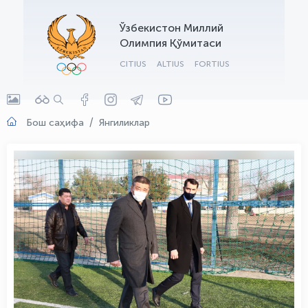
OLYMPCHIK AI - yordamchi
Ўзбекистон Миллий
Онлайн · olympic.uz
Олимпия Қўмитаси
CITIUS
ALTIUS
FORTIUS
Бош саҳифа
Янгиликлар