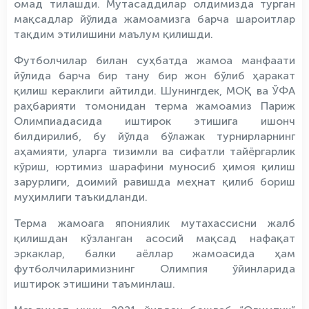
омад тилашди. Мутасаддилар олдимизда турган
мақсадлар йўлида жамоамизга барча шароитлар
тақдим этилишини маълум қилишди.
Футболчилар билан суҳбатда жамоа манфаати
йўлида барча бир тану бир жон бўлиб ҳаракат
қилиш кераклиги айтилди. Шунингдек, МОҚ ва ЎФА
раҳбарияти томонидан терма жамоамиз Париж
Олимпиадасида иштирок этишига ишонч
билдирилиб, бу йўлда бўлажак турнирларнинг
аҳамияти, уларга тизимли ва сифатли тайёргарлик
кўриш, юртимиз шарафини муносиб ҳимоя қилиш
зарурлиги, доимий равишда меҳнат қилиб бориш
муҳимлиги таъкидланди.
Терма жамоага япониялик мутахассисни жалб
қилишдан кўзланган асосий мақсад нафақат
эркаклар, балки аёллар жамоасида ҳам
футболчиларимизнинг Олимпия ўйинларида
иштирок этишини таъминлаш.