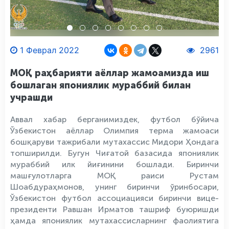
1 Феврал 2022
2961
МОҚ раҳбарияти аёллар жамоамизда иш
бошлаган япониялик мураббий билан
учрашди
Аввал хабар берганимиздек, футбол бўйича
Ўзбекистон аёллар Олимпия терма жамоаси
бошқаруви тажрибали мутахассис Мидори Ҳондага
топширилди. Бугун Чиғатой базасида япониялик
мураббий илк йиғинини бошлади. Биринчи
машғулотларга МОҚ раиси Рустам
Шоабдураҳмонов, унинг биринчи ўринбосари,
Ўзбекистон футбол ассоциацияси биринчи вице-
президенти Равшан Ирматов ташриф буюришди
ҳамда япониялик мутахассисларнинг фаолиятига