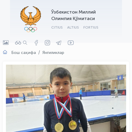
OLYMPCHIK AI - yordamchi
Ўзбекистон Миллий
Онлайн · olympic.uz
Олимпия Қўмитаси
CITIUS
ALTIUS
FORTIUS
Бош саҳифа
Янгиликлар