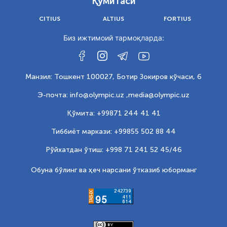
Қўмитаси
CITIUS
ALTIUS
FORTIUS
Биз ижтимоий тармоқларда:
Манзил: Тошкент 100027, Ботир Зокиров кўчаси, 6
Э-почта: info@olympic.uz ,
media@olympic.uz
Қўмита: +99871 244 41 41
Тиббиёт маркази: +99855 502 88 44
Рўйхатдан ўтиш: +998 71 241 52 45/46
Обуна бўлинг ва ҳеч нарсани ўтказиб юборманг