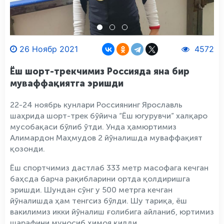
26 Ноябр 2021
4572
Ёш шорт-трекчимиз Россияда яна бир
муваффақиятга эришди
22-24 ноябрь кунлари Россиянинг Ярославль
шаҳрида шорт-трек бўйича “Ёш югурувчи” халқаро
мусобақаси бўлиб ўтди. Унда ҳамюртимиз
Алимардон Маҳмудов 2 йўналишда муваффақият
қозонди.
Ёш спортчимиз дастлаб 333 метр масофага кечган
баҳсда барча рақибларини ортда қолдиришга
эришди. Шундан сўнг у 500 метрга кечган
йўналишда ҳам тенгсиз бўлди. Шу тариқа, ёш
вакилимиз икки йўналиш ғолибига айланиб, юртимиз
шарафини муносиб ҳимоя қилди.