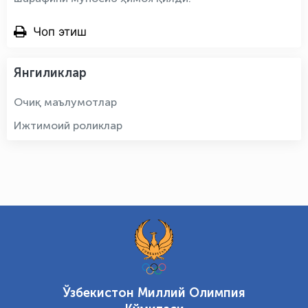
Чоп этиш
Янгиликлар
Очиқ маълумотлар
Ижтимоий роликлар
Ўзбекистон Миллий Олимпия