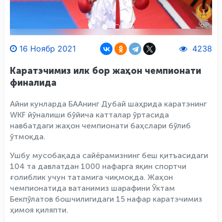
16 Ноябр 2021
4238
Каратэчимиз илк бор жаҳон чемпионати
финалида
Айни кунларда БААнинг Дубай шаҳрида каратэнинг
WKF йўналиши бўйича катталар ўртасида
навбатдаги жаҳон чемпионати баҳслари бўлиб
ўтмоқда.
Ушбу мусобақада сайёрамизнинг беш қитъасидаги
104 та давлатдан 1000 нафарга яқин спортчи
ғолиблик учун татамига чиқмоқда. Жаҳон
чемпионатида ватанимиз шарафини Ўктам
Бекпўлатов бошчилигидаги 15 нафар каратэчимиз
ҳимоя қиляпти.