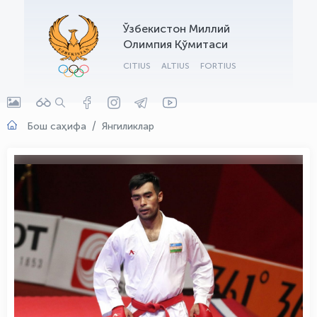
OLYMPCHIK AI - yordamchi
Ўзбекистон Миллий
Онлайн · olympic.uz
Олимпия Қўмитаси
CITIUS
ALTIUS
FORTIUS
Бош саҳифа
Янгиликлар