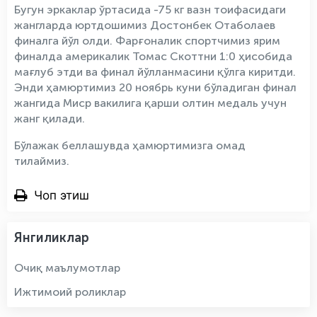
Бугун эркаклар ўртасида -75 кг вазн тоифасидаги
жангларда юртдошимиз Достонбек Отаболаев
финалга йўл олди. Фарғоналик спортчимиз ярим
финалда америкалик Томас Скоттни 1:0 ҳисобида
мағлуб этди ва финал йўлланмасини қўлга киритди.
Энди ҳамюртимиз 20 ноябрь куни бўладиган финал
жангида Миср вакилига қарши олтин медаль учун
жанг қилади.
Бўлажак беллашувда ҳамюртимизга омад
тилаймиз.
Чоп этиш
Янгиликлар
Очиқ маълумотлар
Ижтимоий роликлар