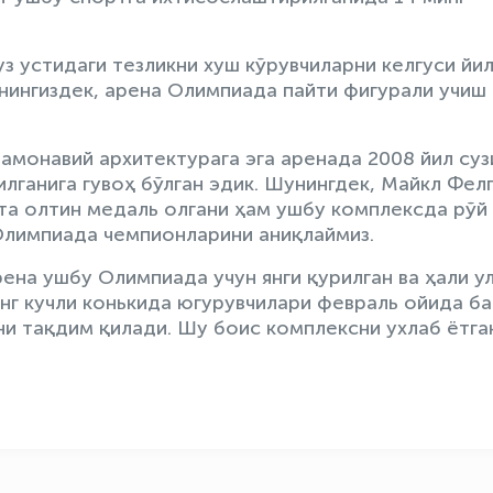
з устидаги тезликни хуш кўрувчиларни келгуси йи
нингиздек, арена Олимпиада пайти фигурали учиш 
Замонавий архитектурага эга аренада 2008 йил су
лганига гувоҳ бўлган эдик. Шунингдек, Майкл Фел
та олтин медаль олгани ҳам ушбу комплексда рўй
 Олимпиада чемпионларини аниқлаймиз.
ена ушбу Олимпиада учун янги қурилган ва ҳали у
энг кучли конькида югурувчилари февраль ойида б
ни тақдим қилади. Шу боис комплексни ухлаб ётга