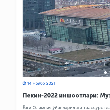
14 Ноябр 2021
Пекин-2022 иншоотлари: Муз
Ёзги Олимпия ўйинларидаги таассуротла