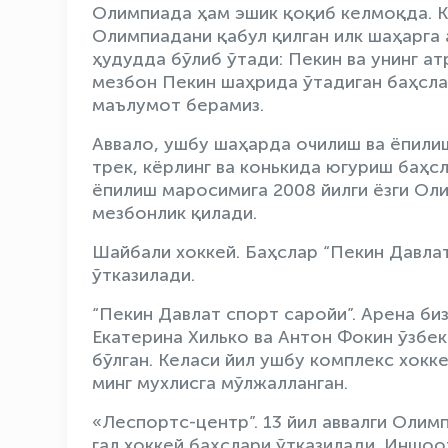
Олимпиада ҳам эшик қоқиб келмоқда. Ке
Олимпиадани қабул қилган илк шаҳарга 
ҳудудда бўлиб ўтади: Пекин ва унинг а
мезбон Пекин шаҳрида ўтадиган баҳсла
маълумот берамиз.
Аввало, ушбу шаҳарда очилиш ва ёпили
трек, кёрлинг ва конькида югуриш баҳс
ёпилиш маросимига 2008 йилги ёзги Оли
мезбонлик қилади.
Шайбали хоккей. Баҳслар “Пекин Давла
ўтказилади.
“Пекин Давлат спорт саройи”. Арена биз
Екатерина Хилько ва Антон Фокин ўзбек
бўлган. Келаси йил ушбу комплекс хокк
минг мухлисга мўлжалланган.
«Леспортс-центр”. 13 йил аввалги Олим
гал хоккей баҳслари ўтказилади. Иншо