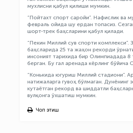
мухлисни қабул қилиши мумкин.
“Пойтахт спорт саройи”. Нафислик ва му
февраль ойида шу ердан топасиз. Сезга
шорт-трек баҳсларини қабул қилади.
“Пекин Миллий сув спорти комплекси”. 
баҳсларида 25 та жаҳон рекорди ўрнати
инсоният тарихида бир Олимпиадада 8 
берган. Бу гал аренада кёрлинг бўйича
“Конькида югуриш Миллий стадиони”. Ар
натижаларга гувоҳ бўлмаган. Дунёнинг 
кутаётган рекорд ва шиддатли баҳслар
вулқонга ўхшатиш мумкин.
Чоп этиш