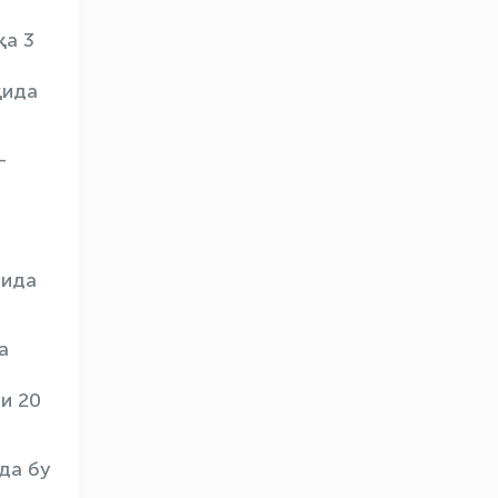
қа 3
қида
-
рида
а
и 20
да бу