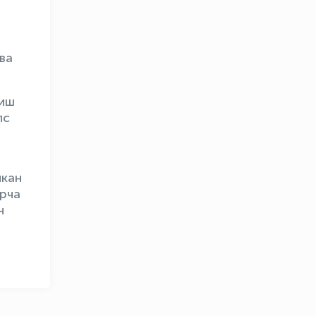
л
ва
зиш
пс
OLYMPCHIK AI - yordamchi
Онлайн · olympic.uz
лкан
арча
н