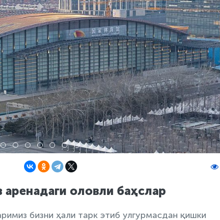
 аренадаги оловли баҳслар
римиз бизни ҳали тарк этиб улгурмасдан қишки