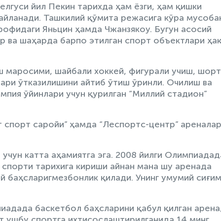
лгуси йил Пекин тарихда ҳам ёзги, ҳам қишки
айланади. Ташкилий қўмита режасига кўра мусоба
трофидаги Яньцин ҳамда Чжанзякоу. Бугун асосий
р ва шаҳарда барпо этилган спорт объектлари ҳа
ш маросими, шайбали хоккей, фигурали учиш, шорт
лари ўтказилишини айтиб ўтиш ўринли. Очилиш ва
мпия ўйинлари учун қурилган “Миллий стадион”
т спорт саройи” ҳамда “Леспортс-центр” аренала
 учун катта аҳамиятга эга. 2008 йилги Олимпиадад
 спорти тарихига кириши айнан мана шу аренада
ей баҳсларигмезбонлик қилади. Унинг умумий сиғим
пиадада баскетбол баҳсларини қабул қилган арена
от ушбу спортга ихтисослаштирилганида 14 минг