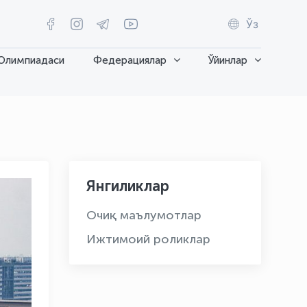
Ўз
Олимпиадаси
Федерациялар
Ўйинлар
Янгиликлар
Очиқ маълумотлар
Ижтимоий роликлар