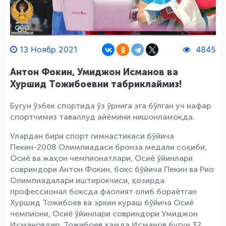
13 Ноябр 2021
4845
Антон Фокин, Умиджон Исманов ва
Хуршид Тожибоевни табриклаймиз!
Бугун ўзбек спортида ўз ўрнига эга бўлган уч нафар
спортчимиз таваллуд айёмини нишонламоқда.
Улардан бири спорт гимнастикаси бўйича
Пекин-2008 Олимпиадаси бронза медали соҳиби,
Осиё ва жаҳон чемпионатлари, Осиё ўйинлари
совриндори Антон Фокин, бокс бўйича Пекин ва Рио
Олимпиадалари иштирокчиси, ҳозирда
профессионал боксда фаолият олиб бораётган
Хуршид Тожибоев ва эркин кураш бўйича Осиё
чемпиони, Осиё ўйинлари совриндори Умиджон
Исмановдир. Тожибоев ҳамда Исманов бугун 32,