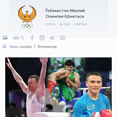
OLYMPCHIK AI - yordamchi
Ўзбекистон Миллий
Онлайн · olympic.uz
Олимпия Қўмитаси
CITIUS
ALTIUS
FORTIUS
Бош саҳифа
Янгиликлар