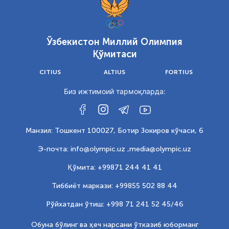
Ўзбекистон Миллий Олимпия
Қўмитаси
CITIUS
ALTIUS
FORTIUS
Биз ижтимоий тармоқларда:
Манзил: Тошкент 100027, Ботир Зокиров кўчаси, 6
Э-почта: info@olympic.uz ,
media@olympic.uz
Қўмита: +99871 244 41 41
Тиббиёт маркази: +99855 502 88 44
Рўйхатдан ўтиш: +998 71 241 52 45/46
Обуна бўлинг ва ҳеч нарсани ўтказиб юборманг