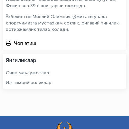
Фокин эса 39 ёшни қарши олмоқда.
Ўзбекистон Миллий Олимпия қўмитаси учала
спортчимизга мустаҳкам соғлиқ, оилавий тинчлик-
ҳотиржамлик тилаб қолади.
Чоп этиш
Янгиликлар
Очиқ маълумотлар
Ижтимоий роликлар