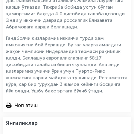
дастлабки баҳсини италиялик Жамила Лаурентига
қарши ўтказди. Тажриба бобида устун бўлган
ҳамюртимиз баҳсда 4:0 ҳисобида ғалаба қозонди.
Энди у иккинчи даврада россиялик Елизавета
Абрамовага қарши беллашади.
Гандболчи қизларимиз иккинчи турда ҳам
имкониятни бой беришди. Бу гал уларга амалдаги
жаҳон чемпиони Нидерландия термаси рақиблик
қилди. Беллашув европаликларнинг 58:17
ҳисобидаги ғалабаси билан якунланди. Ана энди
қизларимиз учинчи ўрин учун Пуэрто-Рико
жамоасига қарши майдонга тушишади. Регламентга
кўра, ҳар бир гуруҳдан 3 жамоа кейинги босқичга
йўл олади. Ушбу баҳс эртага бўлиб ўтади.
Чоп этиш
Янгиликлар