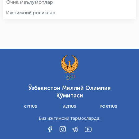
Очиқ маълумотлар
Ижтимоий роликлар
Ўзбекистон Миллий Олимпия
Қўмитаси
CITIUS
ALTIUS
FORTIUS
Биз ижтимоий тармоқларда: