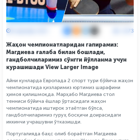
6 Декабр 2021
4373
Жаҳон чемпионатларидан гапирамиз:
Магдиева ғалаба билан бошлади,
гандболчиларимиз сўнгги йўлланма учун
курашишади View Larger Image
Айни кунларда Европада 2 спорт тури бўйича жаҳон
чемпионатида қизларимиз юртимиз шарафини
ҳимоя қилишмоқда. Марҳабо Магдиева стол
тенниси бўйича ёшлар ўртасидаги жаҳон
чемпионатида иштирок этаётган бўлса,
гандболчиларимиз гуруҳ босқичи доирасидаги
иккинчи учрашувни ўтказишди.
Португалияда баҳс олиб бораётган Магдиева