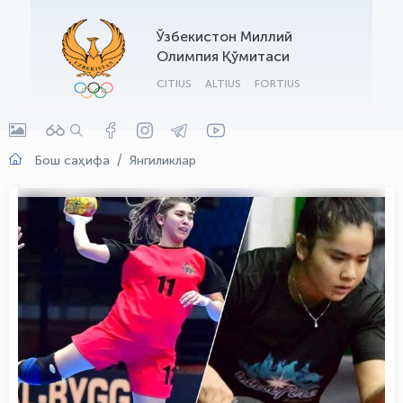
OLYMPCHIK AI - yordamchi
Ўзбекистон Миллий
Онлайн · olympic.uz
Олимпия Қўмитаси
CITIUS
ALTIUS
FORTIUS
Бош саҳифа
Янгиликлар