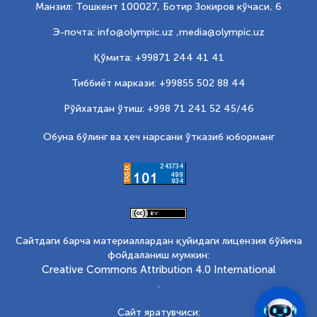
Манзил: Тошкент 100027, Ботир Зокиров кўчаси, 6
Э-почта: info@olympic.uz ,
media@olympic.uz
Қўмита: +99871 244 41 41
Тиббиёт маркази: +99855 502 88 44
Рўйхатдан ўтиш: +998 71 241 52 45/46
Обуна бўлинг ва ҳеч нарсани ўтказиб юборманг
Сайтдаги барча материаллардан қуйидаги лицензия бўйича
фойдаланиш мумкин:
Creative Commons Attribution 4.0 International
.
Сайт яратувчиси: