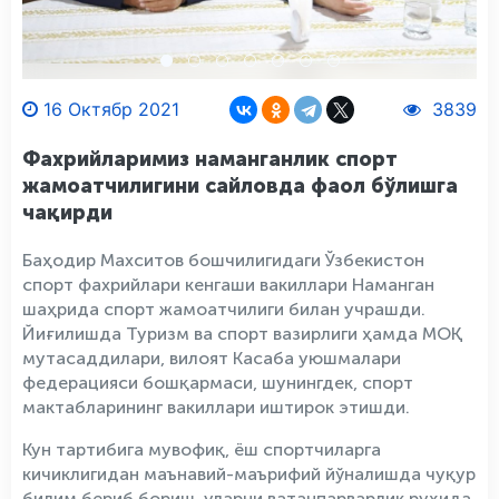
16 Октябр 2021
3839
Фахрийларимиз наманганлик спорт
жамоатчилигини сайловда фаол бўлишга
чақирди
Баҳодир Махситов бошчилигидаги Ўзбекистон
спорт фахрийлари кенгаши вакиллари Наманган
шаҳрида спорт жамоатчилиги билан учрашди.
Йиғилишда Туризм ва спорт вазирлиги ҳамда МОҚ
мутасаддилари, вилоят Касаба уюшмалари
федерацияси бошқармаси, шунингдек, спорт
мактабларининг вакиллари иштирок этишди.
Кун тартибига мувофиқ, ёш спортчиларга
кичиклигидан маънавий-маърифий йўналишда чуқур
билим бериб бориш, уларни ватанпарварлик руҳида