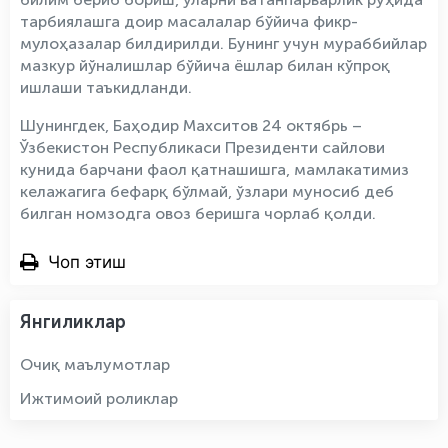
тарбиялашга доир масалалар бўйича фикр-
мулоҳазалар билдирилди. Бунинг учун мураббийлар
мазкур йўналишлар бўйича ёшлар билан кўпроқ
ишлаши таъкидланди.
Шунингдек, Баҳодир Махситов 24 октябрь –
Ўзбекистон Республикаси Президенти сайлови
кунида барчани фаол қатнашишга, мамлакатимиз
келажагига бефарқ бўлмай, ўзлари муносиб деб
билган номзодга овоз беришга чорлаб қолди.
Чоп этиш
Янгиликлар
Очиқ маълумотлар
Ижтимоий роликлар