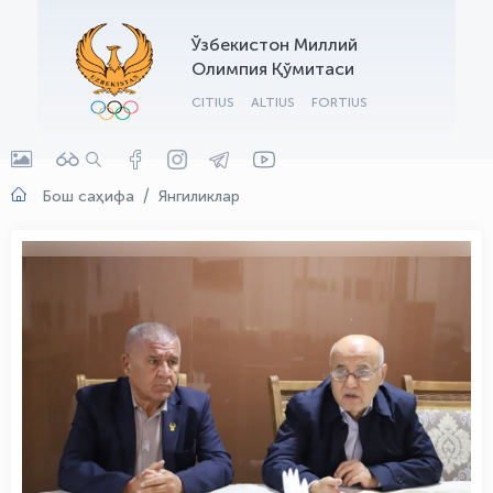
OLYMPCHIK AI - yordamchi
Ўзбекистон Миллий
Онлайн · olympic.uz
Олимпия Қўмитаси
CITIUS
ALTIUS
FORTIUS
Бош саҳифа
Янгиликлар