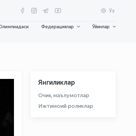
Ўз
Олимпиадаси
Федерациялар
Ўйинлар
Янгиликлар
Очиқ маълумотлар
Ижтимоий роликлар