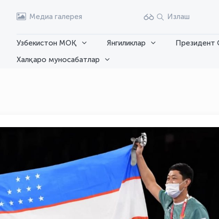
Медиа галерея
Излаш
Узбекистон МОҚ
Янгиликлар
Президент 
Халқаро муносабатлар