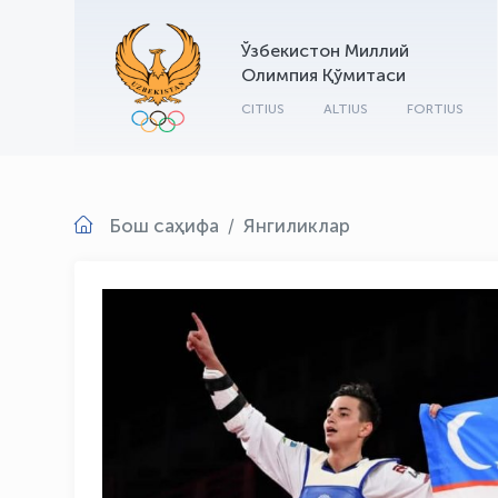
Ўзбекистон Миллий
Олимпия Қўмитаси
CITIUS
ALTIUS
FORTIUS
Бош саҳифа
Янгиликлар