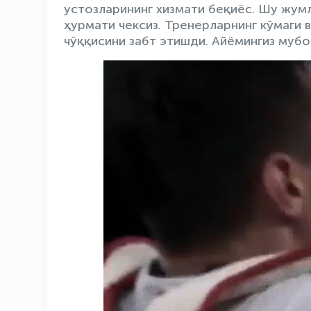
устозларининг хизмати беқиёс. Шу жумл
ҳурмати чексиз. Тренерларнинг кўмаги 
чўққисини забт этишди. Айёмингиз мубор