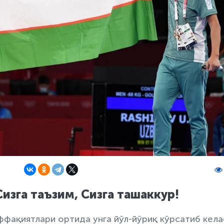
Сизга таъзим, Сизга ташаккур!
ффақиятлари ортида унга йўл-йўриқ кўрсатиб кела