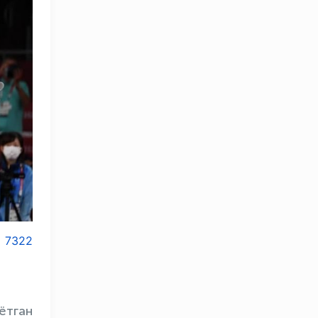
7322
ётган