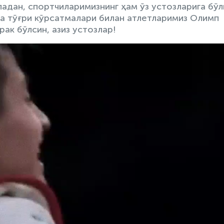
адан, спортчиларимизнинг ҳам ўз устозларига бўл
ва тўғри кўрсатмалари билан атлетларимиз Олимп
ак бўлсин, азиз устозлар!