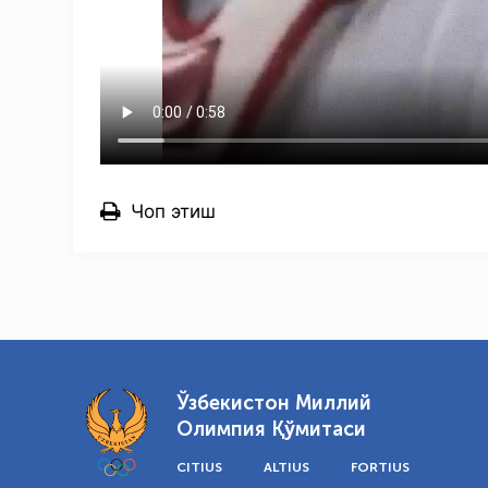
Чоп этиш
Ўзбекистон Миллий
Олимпия Қўмитаси
CITIUS
ALTIUS
FORTIUS