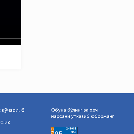
OLYMPCHIK AI - yordamchi
Онлайн · olympic.uz
 кўчаси, 6
Обуна бўлинг ва ҳеч
нарсани ўтказиб юборманг
c.uz