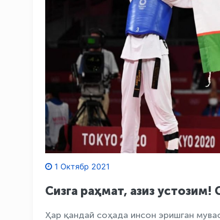
1 Октябр 2021
Сизга раҳмат, азиз устозим! 
Ҳар қандай соҳада инсон эришган мува