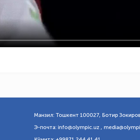
Манзил: Тошкент 100027, Ботир Зокиров
Э-почта: info@olympic.uz ,
media@olympi
Қўмита: +99871 244 41 41