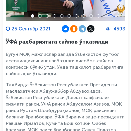
25 Сентябр 2021
4593
ЎФА раҳбариятига сайлов ўтказилди
Бугун МОҚ мажлислар залида Ўзбекистон футбол
ассоциациясининг навбатдаги ҳисобот-сайлов
конгресси бўлиб ўтди. Унда ташкилот раҳбариятига
сайлов ҳам ўтказилди.
Тадбирда Ўзбекистон Республикаси Президенти
маслаҳатчиси Абдужаббор Абдувоҳидов,
Ўзбекистон Республикаси Давлат хавфсизлик
хизмати раиси, ЎФА раиси Абдусалом Азизов, МОҚ
раиси Рустам Шоабдураҳмонов, МОҚ раисининг
биринчи ўринбосари, ЎФА биринчи вице-президенти
Равшан Ирматов, Қўмита Бош котиби Ойбек
Касимов, МОҚ раиси ўринбосари Сакен Полатов,