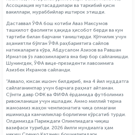
Ассоциация мутасаддилари ва таркибий қисм
вакиллари, мураббийлар иштирок этишди.
Даставвал ЎФА бош котиби Аваз Максумов
ташкилот фаолияти ҳақида ҳисобот берди ва кун
тартиби билан барчани таништирди. Кўпчилик учун
аҳамиятли бўлган ЎФА раҳбариятига сайлов
натижаларига кўра, Абдусалом Азизов ва Равшан
Ирматов ўз лавозимларига яна бир бор сайланишди.
Шунингдек, ЎФА вице-президенти лавозимига
Азизбек Икрамов сайланди.
“Аввало, юксак ишонч билдириб, яна 4 йил муддатга
сайлаганинглар учун барчага раҳмат айтаман.
Сўнгги давр ОФК ва ФИФА ёрдамида футболимиз
ривожланиши учун ишладик. Аммо миллий терма
жамоамиз жаҳон чемпионатига чиқа олмагани
ишимизда камчиликлар борлигини кўрсатиб турди.
Олдимизда Париждаги Олимпиадага чиқиш
вазифаси турибди. 2026 йилги мундиалга ҳам
чиқиш Сречко Катанец бошчилигидаги