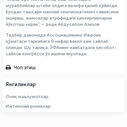
мураббийлар штаби олдига вазифа қилиб қўйилди.
Бундан ташқари миллий чемпионатимиз савиясини
ошириш, жамоалар атрофидаги қинғирликларни
йўқотиш керак”, – деди Абдусалом Азизов.
Тадбир давомида Ассоциациянинг Ижроия
қўмитаси таркибига 9 нафар вакил ҳам сайлаб
олинди. Шу тариқа, ЎФАнинг навбатдаги ҳисобот-
сайлов конгресси ўз ишини якунлади.
Чоп этиш
Янгиликлар
Очиқ маълумотлар
Ижтимоий роликлар