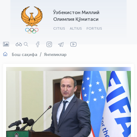
OLYMPCHIK AI - yordamchi
Ўзбекистон Миллий
Онлайн · olympic.uz
Олимпия Қўмитаси
CITIUS
ALTIUS
FORTIUS
Бош саҳифа
Янгиликлар