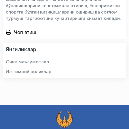
йўналишларини кенг оммалаштириш, ёшларимизни
спортга бўлган қизиқишларини ошириш ва соғлом
турмуш тарғиботини кучайтиришга хизмат қилади.
Чоп этиш
Янгиликлар
Очиқ маълумотлар
Ижтимоий роликлар