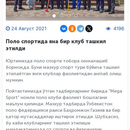
24 Август 2021
4196
Поло спортида яна бир клуб ташкил
этилди
Юртимизда поло спорти тобора оммалашиб
бормоқда. Буни мазкур спорт тури бўйича ташкил
этилаётган янги клублар фаолиятидан англаб олиш
мумкин.
Пойтахтимизда ўтган тадбирларнинг бирида “Mega
Sport” номли поло клуби фаолият бошлагани
маълум қилинди. Мазкур тадбирда Ўзбекистон
поло федерацияси раиси Баҳромжон Газиев ва бир
қатор мутасаддилар иштирок этишди. Шубҳасиз,
бу каби клубларнинг ташкил этилиши
мамлакатимизда от спорти ва йилқичилик