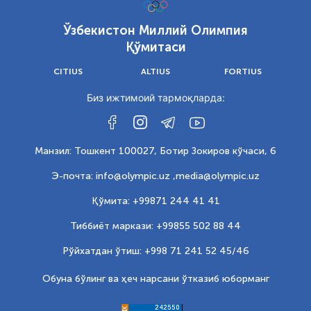
Ўзбекистон Миллий Олимпия
Қўмитаси
CITIUS
ALTIUS
FORTIUS
Биз ижтимоий тармоқларда:
Манзил: Тошкент 100027, Ботир Зокиров кўчаси, 6
Э-почта: info@olympic.uz ,
media@olympic.uz
Қўмита: +99871 244 41 41
Тиббиёт маркази: +99855 502 88 44
Рўйхатдан ўтиш: +998 71 241 52 45/46
Обуна бўлинг ва ҳеч нарсани ўтказиб юборманг