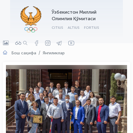
OLYMPCHIK AI - yordamchi
Ўзбекистон Миллий
Онлайн · olympic.uz
Олимпия Қўмитаси
CITIUS
ALTIUS
FORTIUS
Бош саҳифа
Янгиликлар