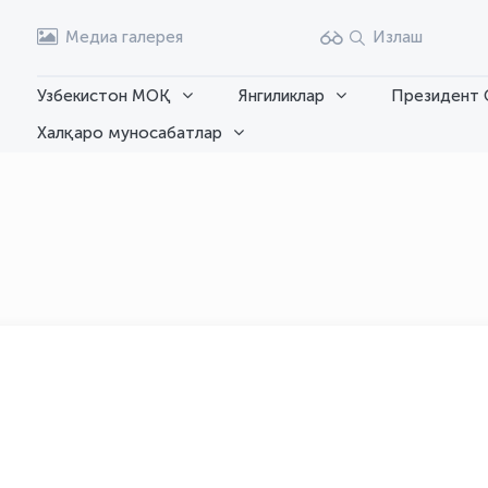
Медиа галерея
Излаш
Узбекистон МОҚ
Янгиликлар
Президент 
Халқаро муносабатлар