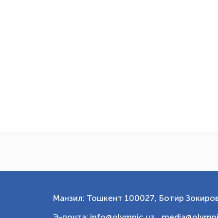
Манзил: Тошкент 100027, Ботир Зокиров
Э-почта: info@olympic.uz ,
media@olympi