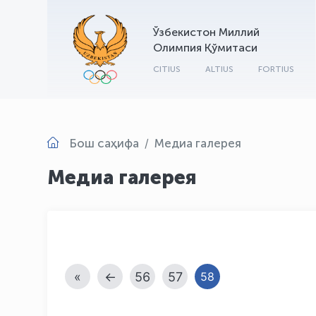
Ўзбекистон Миллий
Олимпия Қўмитаси
CITIUS
ALTIUS
FORTIUS
Бош саҳифа
Медиа галерея
Медиа галерея
«
←
56
57
58