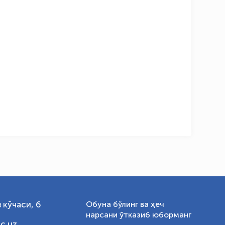
OLYMPCHIK AI - yordamchi
Онлайн · olympic.uz
 кўчаси, 6
Обуна бўлинг ва ҳеч
нарсани ўтказиб юборманг
c.uz