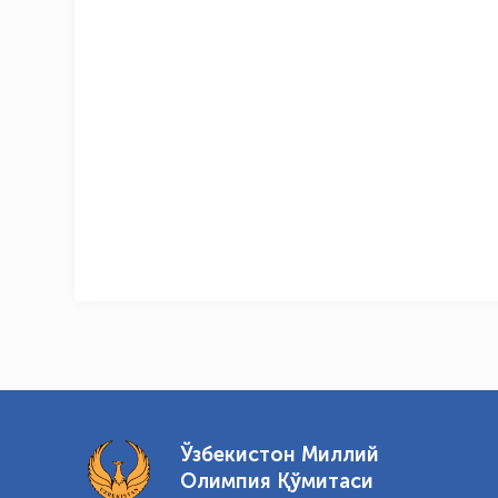
Ўзбекистон Миллий
Олимпия Қўмитаси