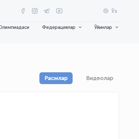
Ўз
Олимпиадаси
Федерациялар
Ўйинлар
Расмлар
Видеолар