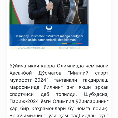
бўйича икки карра Олимпиада чемпиони
Ҳасанбой Дўсматов “Миллий спорт
мукофоти-2024” тантанали тақдирлаш
маросимида йилнинг энг яхши эркак
спортчиси деб топилди. Шубҳасиз,
Париж-2024 ёзги Олимпия ўйинларининг
ҳар бир қаҳрамонлари бу номга лойиқ.
Боксчимизнинг ўзи ҳам тадбирдан сўнг