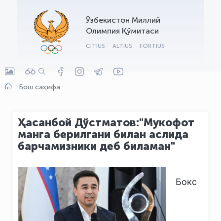
OLYMPCHIK AI - yordamchi
Ўзбекистон Миллий
Онлайн · olympic.uz
Олимпия Қўмитаси
CITIUS
ALTIUS
FORTIUS
Бош саҳифа
Ҳасанбой Дўстматов:"Мукофот
манга берилгани билан аслида
барчамизники деб биламан"
Бокс