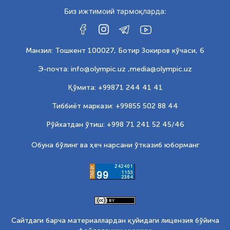
Биз ижтимоий тармоқларда:
Манзил: Тошкент 100027, Ботир Зокиров кўчаси, 6
Э-почта: info@olympic.uz ,
media@olympic.uz
Қўмита: +99871 244 41 41
Тиббиёт маркази: +99855 502 88 44
Рўйхатдан ўтиш: +998 71 241 52 45/46
Обуна бўлинг ва ҳеч нарсани ўтказиб юборманг
Сайтдаги барча материаллардан қуйидаги лицензия бўйича