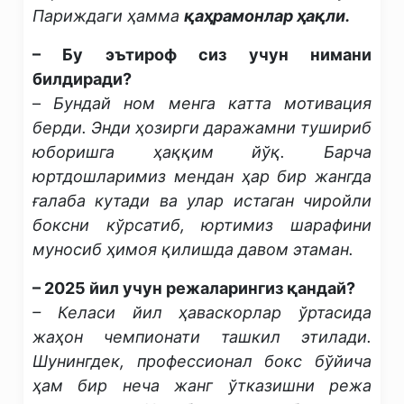
Париждаги ҳамма
қаҳрамонлар ҳақли.
– Бу эътироф сиз учун нимани
билдиради?
–
Бундай ном менга катта мотивация
берди. Энди ҳозирги даражамни тушириб
юборишга ҳаққим йўқ. Барча
юртдошларимиз мендан ҳар бир жангда
ғалаба кутади ва улар истаган чиройли
боксни кўрсатиб, юртимиз шарафини
муносиб ҳимоя қилишда давом этаман.
– 2025 йил учун режаларингиз қандай?
– Келаси йил ҳаваскорлар ўртасида
жаҳон чемпионати ташкил этилади.
Шунингдек, профессионал бокс бўйича
ҳам бир неча жанг ўтказишни режа