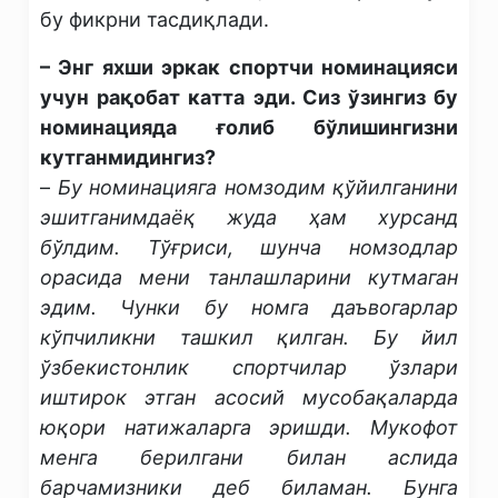
бу фикрни тасдиқлади.
– Энг яхши эркак спортчи номинацияси
учун рақобат катта эди. Сиз ўзингиз бу
номинацияда ғолиб бўлишингизни
кутганмидингиз?
–
Бу номинацияга номзодим қўйилганини
эшитганимдаёқ жуда ҳам хурсанд
бўлдим. Тўғриси, шунча номзодлар
орасида мени танлашларини кутмаган
эдим. Чунки бу номга даъвогарлар
кўпчиликни ташкил қилган. Бу йил
ўзбекистонлик спортчилар ўзлари
иштирок этган асосий мусобақаларда
юқори натижаларга эришди. Мукофот
менга берилгани билан аслида
барчамизники деб биламан. Бунга