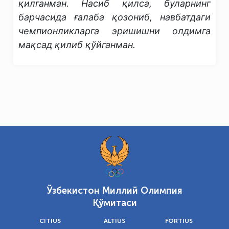
қилганман. Насиб қилса, буларнинг
барчасида ғалаба қозониб, навбатдаги
чемпионликларга эришишни олдимга
мақсад қилиб қўйганман.
Ўзбекистон Миллий Олимпия
Қўмитаси
CITIUS
ALTIUS
FORTIUS