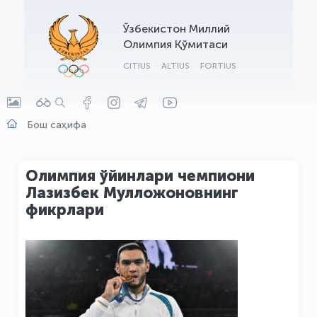
OLYMPCHIK AI - yordamchi
Ўзбекистон Миллий
Онлайн · olympic.uz
Олимпия Қўмитаси
CITIUS
ALTIUS
FORTIUS
Бош саҳифа
Олимпия ўйинлари чемпиони
Лазизбек Мулложоновнинг
фикрлари