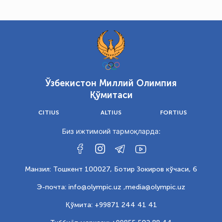
Ўзбекистон Миллий Олимпия
Қўмитаси
CITIUS
ALTIUS
FORTIUS
Биз ижтимоий тармоқларда:
Манзил: Тошкент 100027, Ботир Зокиров кўчаси, 6
Э-почта: info@olympic.uz ,
media@olympic.uz
Қўмита: +99871 244 41 41