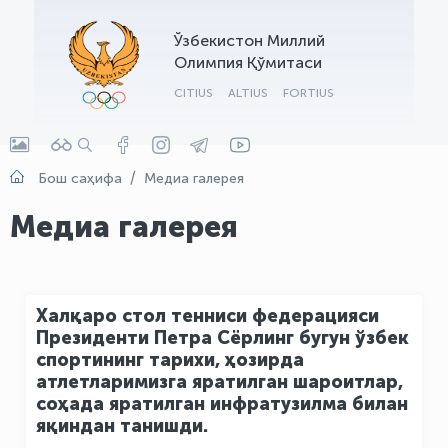
OLYMPCHIK AI - yordamchi
Ўзбекистон Миллий
Онлайн · olympic.uz
Олимпия Қўмитаси
CITIUS
ALTIUS
FORTIUS
Бош саҳифа
Медиа галерея
Медиа галерея
Халқаро стол тенниси федерацияси
Президенти Петра Сёрлинг бугун ўзбек
спортининг тарихи, ҳозирда
атлетларимизга яратилган шароитлар,
соҳада яратилган инфратузилма билан
яқиндан танишди.