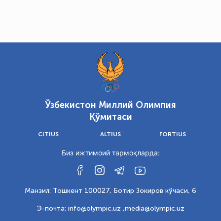
Ўзбекистон Миллий Олимпия
Қўмитаси
CITIUS
ALTIUS
FORTIUS
Биз ижтимоий тармоқларда:
Манзил: Тошкент 100027, Ботир Зокиров кўчаси, 6
Э-почта: info@olympic.uz ,
media@olympic.uz