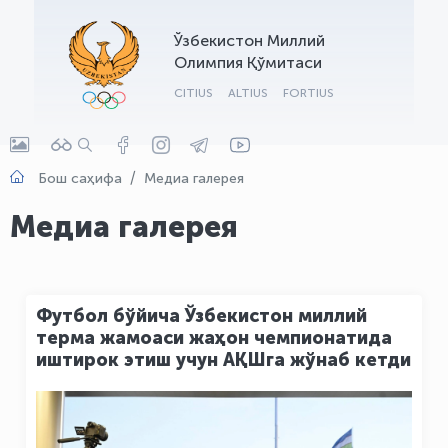
OLYMPCHIK AI - yordamchi
Ўзбекистон Миллий
Онлайн · olympic.uz
Олимпия Қўмитаси
CITIUS
ALTIUS
FORTIUS
Бош саҳифа
Медиа галерея
Медиа галерея
Футбол бўйича Ўзбекистон миллий
терма жамоаси жаҳон чемпионатида
иштирок этиш учун АҚШга жўнаб кетди