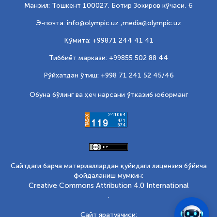
Манзил: Тошкент 100027, Ботир Зокиров кўчаси, 6
Э-почта: info@olympic.uz ,
media@olympic.uz
Қўмита: +99871 244 41 41
Тиббиёт маркази: +99855 502 88 44
Рўйхатдан ўтиш: +998 71 241 52 45/46
Обуна бўлинг ва ҳеч нарсани ўтказиб юборманг
Сайтдаги барча материаллардан қуйидаги лицензия бўйича
фойдаланиш мумкин:
Creative Commons Attribution 4.0 International
.
Сайт яратувчиси: