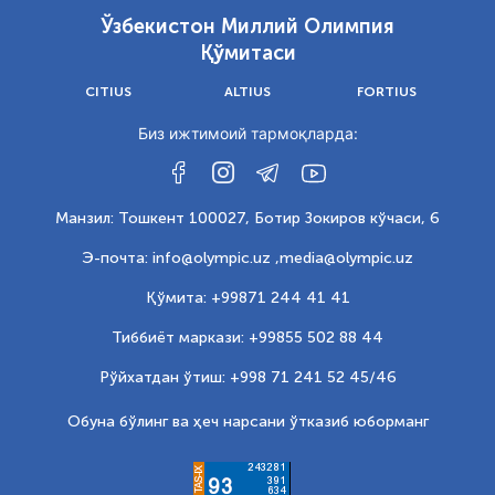
Ўзбекистон Миллий Олимпия
Қўмитаси
CITIUS
ALTIUS
FORTIUS
Биз ижтимоий тармоқларда:
Манзил: Тошкент 100027, Ботир Зокиров кўчаси, 6
Э-почта: info@olympic.uz ,
media@olympic.uz
Қўмита: +99871 244 41 41
Тиббиёт маркази: +99855 502 88 44
Рўйхатдан ўтиш: +998 71 241 52 45/46
Обуна бўлинг ва ҳеч нарсани ўтказиб юборманг