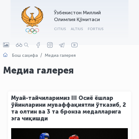
OLYMPCHIK AI - yordamchi
Ўзбекистон Миллий
Онлайн · olympic.uz
Олимпия Қўмитаси
CITIUS
ALTIUS
FORTIUS
Бош саҳифа
Медиа галерея
Медиа галерея
Муай-тайчиларимиз III Осиё ёшлар
ўйинларини муваффақиятли ўтказиб, 2
та олтин ва 3 та бронза медалларига
эга чиқишди